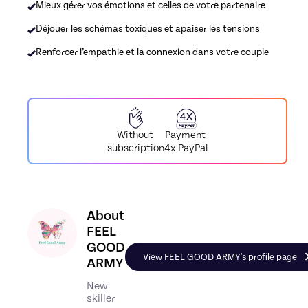
Mieux gérer vos émotions et celles de votre partenaire
Déjouer les schémas toxiques et apaiser les tensions
Renforcer l’empathie et la connexion dans votre couple
Payment
Without
4x PayPal
subscription
Discover the profile of FEEL GOOD ARMY, Skiller 
About
FEEL
GOOD
View FEEL GOOD ARMY's profile page
ARMY
New
skiller