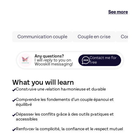
See more
Communication couple
Couple en crise
Conflit
Any questions?
Contact me for
I will reply to you on
free
Wooskill messaging!
What you will learn
Construire une relation harmonieuse et durable
Comprendre les fondements d’un couple épanoui et
équilibré
Dépasser les conflits grâce à des outils pratiques et
accessibles
Renforcer la complicité, la confiance et le respect mutuel