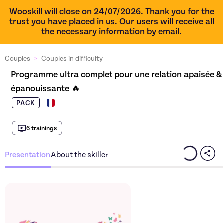
Wooskill will close on 24/07/2026. Thank you for the
trust you have placed in us. Our users will receive all
the necessary information by email.
Couples
>
Couples in difficulty
Programme ultra complet pour une relation apaisée & 
épanouissante 🔥
PACK
6 trainings
Presentation
About the skiller
Discover the offer
Program