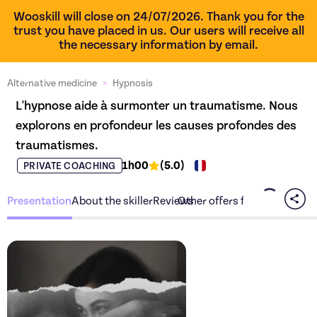
Wooskill will close on 24/07/2026. Thank you for the
trust you have placed in us. Our users will receive all
the necessary information by email.
Alternative medicine
>
Hypnosis
L'hypnose aide à surmonter un traumatisme. Nous 
explorons en profondeur les causes profondes des 
traumatismes.
1h00
(
5.0
)
PRIVATE COACHING
Presentation
About the skiller
Reviews
Other offers from the skiller
Discover the offer
L'hypno