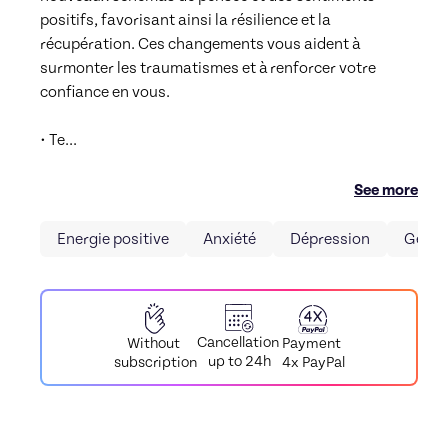
positifs, favorisant ainsi la résilience et la 
récupération. Ces changements vous aident à 
surmonter les traumatismes et à renforcer votre 
confiance en vous.

• Te
...
See more
Energie positive
Anxiété
Dépression
Gestio
Cancellation
Payment
Without
up to 24h
4x PayPal
subscription