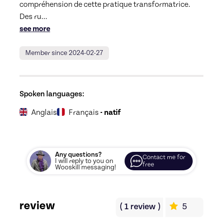
compréhension de cette pratique transformatrice. 
Des ru
... 
see more
Member since 2024-02-27
Spoken languages:
Anglais
Français
- natif
Any questions?
Contact me for
I will reply to you on
free
Wooskill messaging!
review
(
1
review
)
5