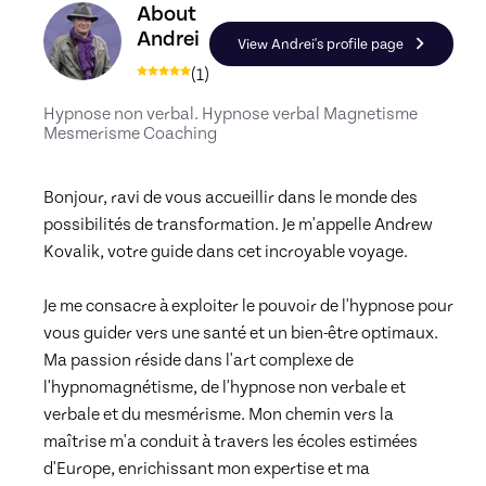
Discover the profile of Andrei, Skiller in Hypnose
About
Andrei
View Andrei's profile page
(
1
)
Hypnose non verbal. Hypnose verbal Magnetisme
Mesmerisme Coaching
Bonjour, ravi de vous accueillir dans le monde des 
possibilités de transformation. Je m'appelle Andrew 
Kovalik, votre guide dans cet incroyable voyage.

Je me consacre à exploiter le pouvoir de l'hypnose pour 
vous guider vers une santé et un bien-être optimaux. 
Ma passion réside dans l'art complexe de 
l'hypnomagnétisme, de l'hypnose non verbale et 
verbale et du mesmérisme. Mon chemin vers la 
maîtrise m'a conduit à travers les écoles estimées 
d'Europe, enrichissant mon expertise et ma 