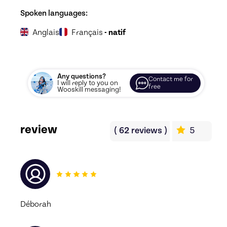
Spoken languages:
Anglais
Français
- natif
Any questions?
Contact me for
I will reply to you on
free
Wooskill messaging!
review
(
62
reviews
)
5
Déborah