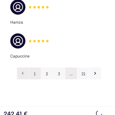
Hamza
Capuccine
1
2
3
…
21
242.41
€