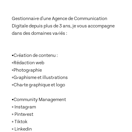
Gestionnaire d'une Agence de Communication 
Digitale depuis plus de 3 ans, je vous accompagne 
dans des domaines variés : 

▪️Création de contenu : 

▫️Rédaction web 

▫️Photographie 

▫️Graphisme et illustrations 

▫️Charte graphique et logo

▪️Community Management 

▫️ Instagram 

▫️ Pinterest 

▫️ Tiktok

▫️ Linkedin 
