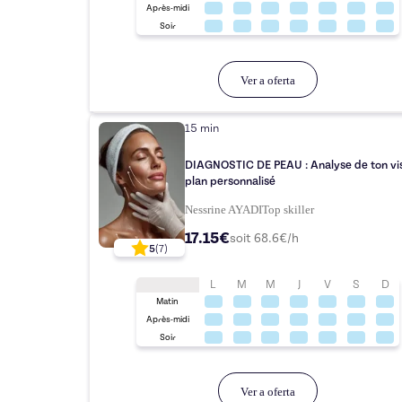
Après-midi
Soir
Ver a oferta
15 min
DIAGNOSTIC DE PEAU : Analyse de ton vi
plan personnalisé
Nessrine AYADI
Top
skiller
17.15€
soit
68.6
€/h
5
(
7
)
L
M
M
J
V
S
D
Matin
Après-midi
Soir
Ver a oferta