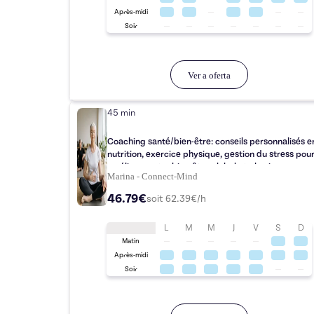
Après-midi
Soir
Ver a oferta
45 min
Coaching santé/bien-être: conseils personnalisés e
nutrition, exercice physique, gestion du stress pou
améliorer votre bien-être global et physique.
Marina - Connect-Mind
46.79€
soit
62.39
€/h
L
M
M
J
V
S
D
Matin
Après-midi
Soir