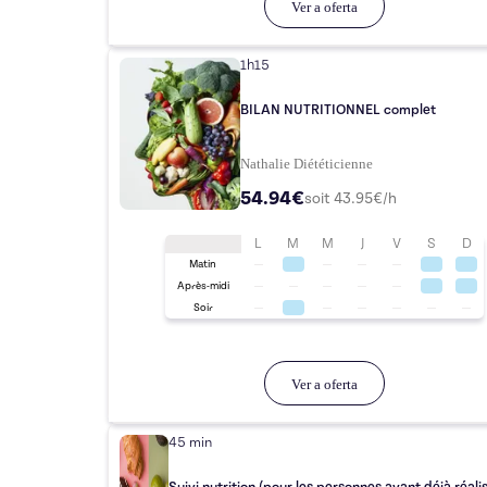
Ver a oferta
1h15
BILAN NUTRITIONNEL complet
Nathalie Diététicienne
54.94€
soit
43.95
€/h
L
M
M
J
V
S
D
Matin
Après-midi
Soir
Ver a oferta
45 min