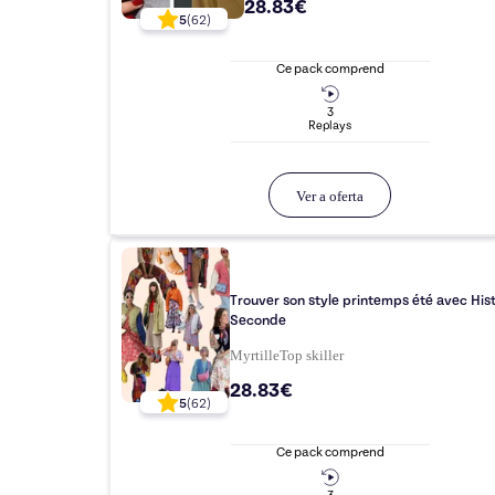
28.83€
5
(
62
)
Ce pack comprend
3
Replay
s
Ver a oferta
Trouver son style printemps été avec Hist
Seconde
Myrtille
Top
skiller
28.83€
5
(
62
)
Ce pack comprend