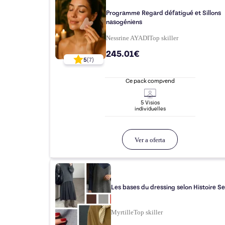
Programme Regard défatigué et Sillons
nasogéniens
Nessrine AYADI
Top
skiller
245.01€
5
(
7
)
Ce pack comprend
5
Visio
s
individuelle
s
Ver a oferta
Les bases du dressing selon Histoire S
Myrtille
Top
skiller