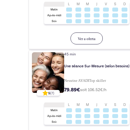
L
M
M
J
V
S
D
Matin
Après-midi
Soir
Ver a oferta
45 min
Une séance Sur-Mesure (selon besoins)
Nessrine AYADI
Top
skiller
79.89€
soit
106.52
€/h
5
(
7
)
L
M
M
J
V
S
D
Matin
Après-midi
Soir