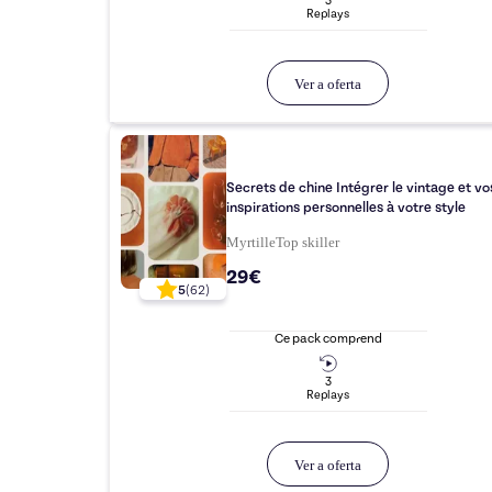
3
Replay
s
Ver a oferta
Secrets de chine Intégrer le vintage et vos
inspirations personnelles à votre style
Myrtille
Top
skiller
29€
5
(
62
)
Ce pack comprend
3
Replay
s
Ver a oferta