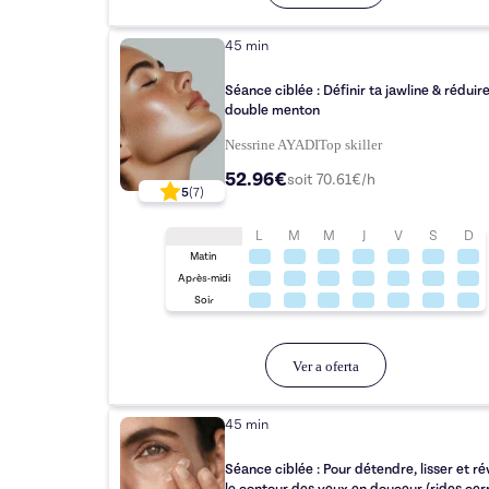
45 min
Séance ciblée : Définir ta jawline & réduire
double menton
Nessrine AYADI
Top
skiller
52.96€
soit
70.61
€/h
5
(
7
)
L
M
M
J
V
S
D
Matin
Après-midi
Soir
Ver a oferta
45 min
Séance ciblée : Pour détendre, lisser et rév