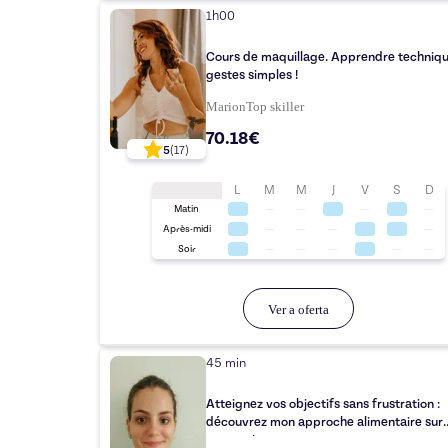
1h00
Cours de maquillage. Apprendre techniqu
gestes simples !
Marion
Top
skiller
70.18€
5
(
17
)
L
M
M
J
V
S
D
Matin
Après-midi
Soir
Ver a oferta
45 min
Atteignez vos objectifs sans frustration :
découvrez mon approche alimentaire sur
mesure !