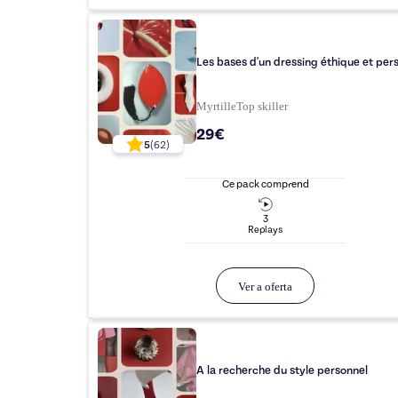
Les bases d'un dressing éthique et per
Myrtille
Top
skiller
29€
5
(
62
)
Ce pack comprend
3
Replay
s
Ver a oferta
A la recherche du style personnel