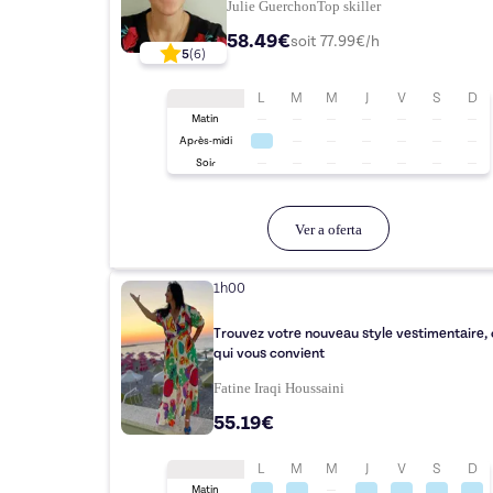
Julie Guerchon
Top
skiller
58.49€
soit
77.99
€/h
5
(
6
)
L
M
M
J
V
S
D
Matin
Après-midi
Soir
Ver a oferta
1h00
Trouvez votre nouveau style vestimentaire, 
qui vous convient
Fatine Iraqi Houssaini
55.19€
L
M
M
J
V
S
D
Matin