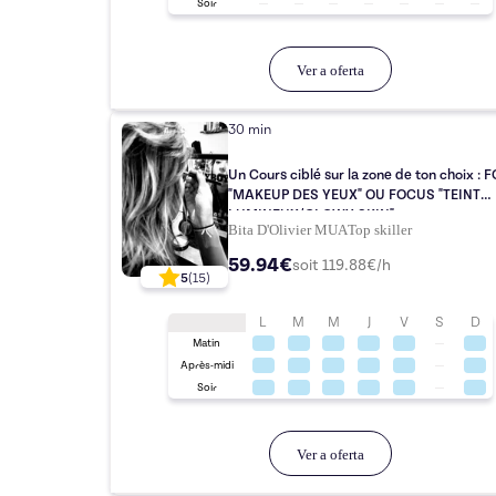
Soir
Ver a oferta
30 min
Un Cours ciblé sur la zone de ton choix : FOCUS
"MAKEUP DES YEUX" OU FOCUS "TEINT
LUMINEUX/GLOWY SKIN".
Bita D'Olivier MUA
Top
skiller
59.94€
soit
119.88
€/h
5
(
15
)
L
M
M
J
V
S
D
Matin
Après-midi
Soir
Ver a oferta