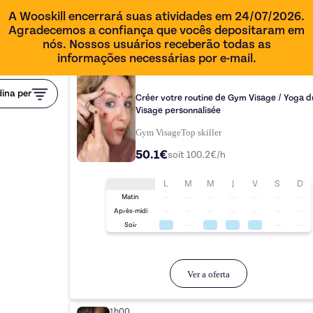
A Wooskill encerrará suas atividades em 24/07/2026.
Agradecemos a confiança que vocês depositaram em
nós. Nossos usuários receberão todas as
informações necessárias por e-mail.
30 min
ina per
Créer votre routine de Gym Visage / Yoga d
Visage personnalisée
Gym Visage
Top
skiller
50.1€
soit
100.2
€/h
L
M
M
J
V
S
D
Matin
Après-midi
Soir
Ver a oferta
1h00