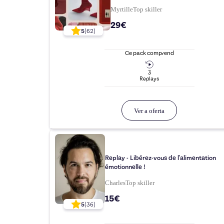
Myrtille
Top
skiller
29€
5
(
62
)
Ce pack comprend
3
Replay
s
Ver a oferta
Replay - Libérez-vous de l'alimentation
émotionnelle !
Charles
Top
skiller
15€
5
(
36
)