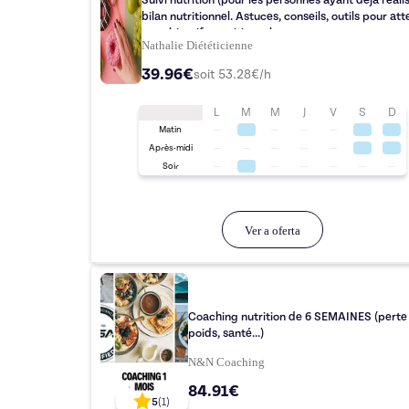
Suivi nutrition (pour les personnes ayant déjà réali
bilan nutritionnel. Astuces, conseils, outils pour atteindre
vos objectifs nutritionnels .
Nathalie Diététicienne
39.96€
soit
53.28
€/h
L
M
M
J
V
S
D
Matin
Après-midi
Soir
Ver a oferta
Coaching nutrition de 6 SEMAINES (perte
poids, santé...)
N&N Coaching
84.91€
5
(
1
)