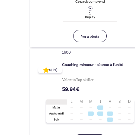
Ce pack comprend
1
Replay
Ver a oferta
1h00
Coaching minceur - séance à l'unité
5
(
19
)
Valentin
Top
skiller
59.94€
L
M
M
J
V
S
D
Matin
Après-midi
Soir