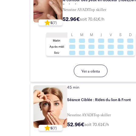
le contour des yeux en douceur (rides,cer
Poches)
Nessrine AYADI
Top
skiller
52.96€
soit
70.61
€/h
5
(
7
)
L
M
M
J
V
S
D
Matin
Après-midi
Soir
Ver a oferta
45 min
Séance Ciblée : Rides du lion & Front
Nessrine AYADI
Top
skiller
52.96€
soit
70.61
€/h
5
(
7
)