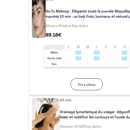
Go-To Makeup : Élégante toute la journée Maquill
express 10 min : un look frais, lumineux et naturel 
femmes actives pressées
Monica Bibalou
Top
skiller
89.18€
L
M
M
J
V
S
D
Matin
Après-midi
Soir
Ver a oferta
45 min
Drainage lymphatique du visage : dégonfl
lisser et redéfinir les contours et l'ovale d
visage
Nessrine AYADI
Top
skiller