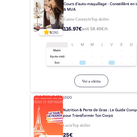
Cours d'auto-maquillage - Conseillère en
& MUA
Carine Creastyle
Top
skiller
116.97€
soit
58.49
€/h
5
(
26
)
L
M
M
J
V
S
D
Matin
Après-midi
Soir
Ver a oferta
1h00
Nutrition & Perte de Gras : Le Guide Comp
pour Transformer Ton Corps
Lucie
Top
skiller
25€