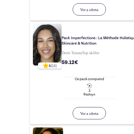
Ver a oferta
Pack Imperfections : La Méthode Holistiq
Skincare & Nutrition
Doris Tenara
Top
skiller
59.12€
5
(
13
)
Ce pack comprend
3
Replay
s
Ver a oferta