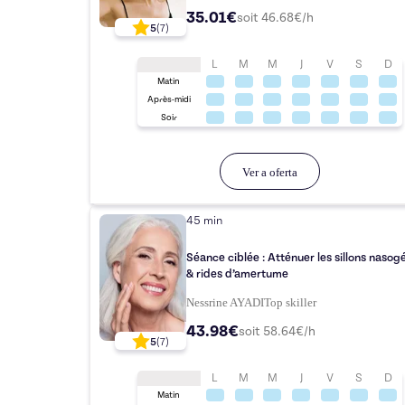
35.01€
soit
46.68
€/h
5
(
7
)
L
M
M
J
V
S
D
Matin
Après-midi
Soir
Ver a oferta
45 min
Séance ciblée : Atténuer les sillons nasog
& rides d’amertume
Nessrine AYADI
Top
skiller
43.98€
soit
58.64
€/h
5
(
7
)
L
M
M
J
V
S
D
Matin