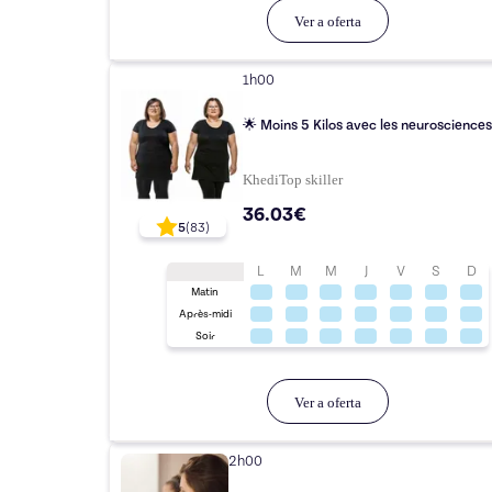
Ver a oferta
1h00
🌟 Moins 5 Kilos avec les neurosciences
Khedi
Top
skiller
36.03€
5
(
83
)
L
M
M
J
V
S
D
Matin
Après-midi
Soir
Ver a oferta
2h00