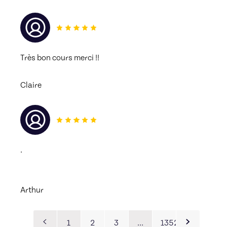
Très bon cours merci !! 
Claire
.
Arthur
1
2
3
…
1352