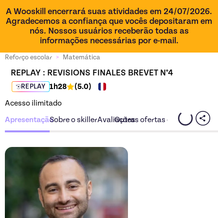
A Wooskill encerrará suas atividades em 24/07/2026.
Agradecemos a confiança que vocês depositaram em
nós. Nossos usuários receberão todas as
informações necessárias por e-mail.
Reforço escolar
>
Matemática
REPLAY : 
REVISIONS FINALES BREVET N°4
1h28
(
5.0
)
REPLAY
Acesso ilimitado
Apresentação
Sobre o skiller
Avaliações
Outras ofertas do skiller
Descubra a oferta
REVISI