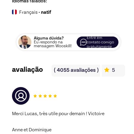
Idiomas falados:
Français
- natif
Entre em
Alguma dúvida?
Eu respondo na
contato comigo
mensagem Wooskill!
gratuitamente
avaliação
(
4055
avaliações
)
5
Merci Lucas, très utile pour demain ! Victoire
Anne et Dominique