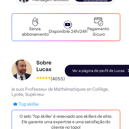
mensagem Wooskill!
gratuitamente
Pagamento
Senza
Disponibile 24h/24h
Sicuro
abbonamento
Conheça o perfil de Lucas, Skiller em Maths
Sobre
Lucas
Ver a página de perfil de Lucas
(
4055
)
Je suis Professeur de Mathématiques en Collège,
Lycée, Supérieur
Top skiller
O selo 'Top skiller' é reservado aos skillers de elite.
Ele garante uma expertise e uma satisfação do
cliente no topo!