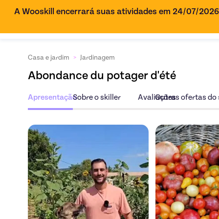
A Wooskill encerrará suas atividades em 24/07/202
Casa e jardim
>
Jardinagem
Abondance du potager d'été
Apresentação
Sobre o skiller
Avaliações
Outras ofertas do s
Descubra a ofert