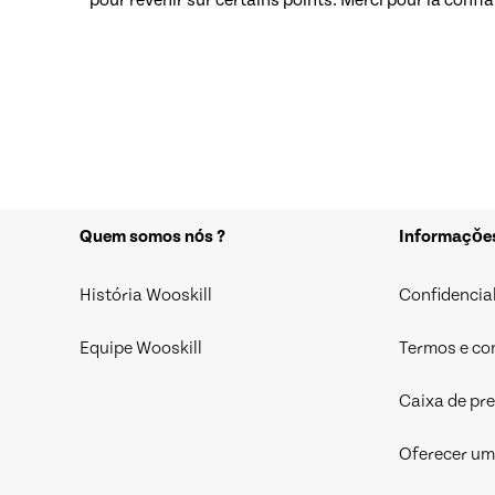
pour revenir sur certains points. Merci pour la confia
Quem somos nós ?
Informaçǒe
História Wooskill
Confidencia
Equipe Wooskill
Termos e co
Caixa de pr
Oferecer um