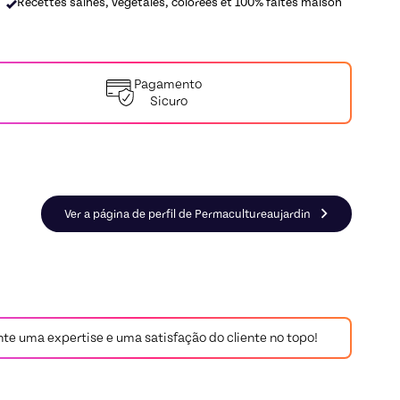
Recettes saines, végétales, colorées et 100% faites maison
Pagamento
Sicuro
ller em Jardinage
Ver a página de perfil de Permacultureaujardin
arante uma expertise e uma satisfação do cliente no topo!