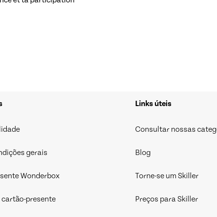
nce et ta participation
s
Links úteis
lidade
Consultar nossas categ
ndições gerais
Blog
esente Wonderbox
Torne-se um Skiller
 cartão-presente
Preços para Skiller