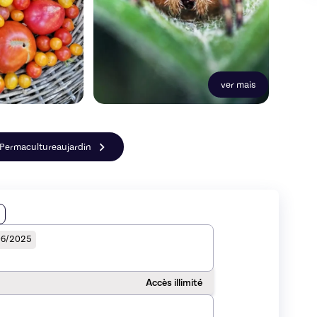
ver mais
e Permacultureaujardin
06/2025
Accès illimité