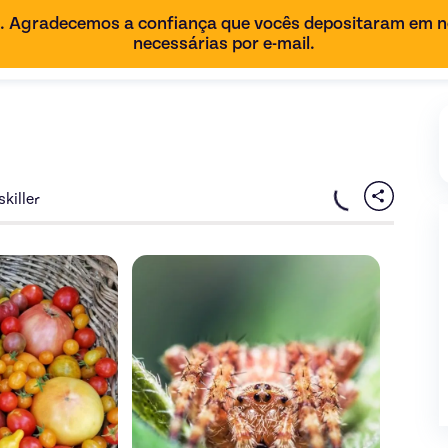
6. Agradecemos a confiança que vocês depositaram em n
necessárias por e-mail.
killer
a
Abondance du potager d'été
Descubra a oferta
de Permacultureaujardin - imagem 
Abondance du potager d'é
Descubr