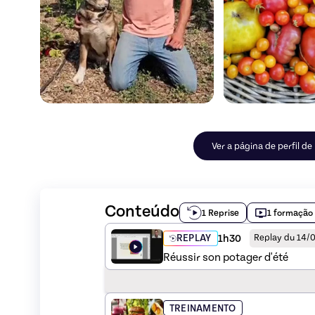
Ver a página de perfil d
Conteúdo
1 Reprise
1 formação
1h30
REPLAY
Replay du 14/
Réussir son potager d'été
TREINAMENTO