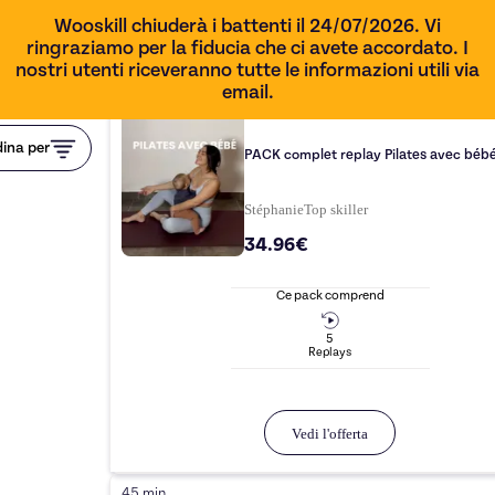
Wooskill chiuderà i battenti il 24/07/2026. Vi
ringraziamo per la fiducia che ci avete accordato. I
nostri utenti riceveranno tutte le informazioni utili via
email.
ina per
PACK complet replay Pilates avec béb
Stéphanie
Top
skiller
34.96€
Ce pack comprend
5
Replay
s
Vedi l'offerta
45 min