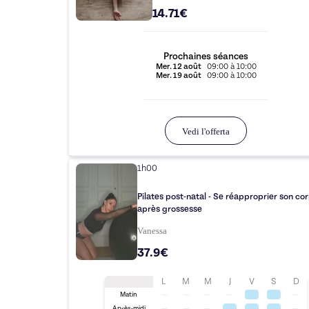
14.71€
Prochaines séances
Mer.
12 août
09:00
à
10:00
Mer.
19 août
09:00
à
10:00
Vedi l'offerta
1h00
Pilates post-natal - Se réapproprier son co
après grossesse
Vanessa
37.9€
L
M
M
J
V
S
D
Matin
Après-midi