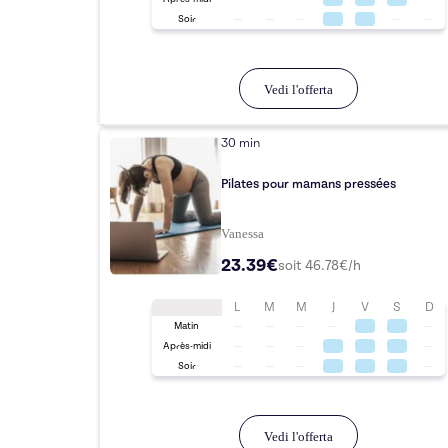
Soir
Vedi l'offerta
30 min
Pilates pour mamans pressées
Vanessa
23.39€
soit
46.78
€/h
L
M
M
J
V
S
D
Matin
Après-midi
Soir
Vedi l'offerta