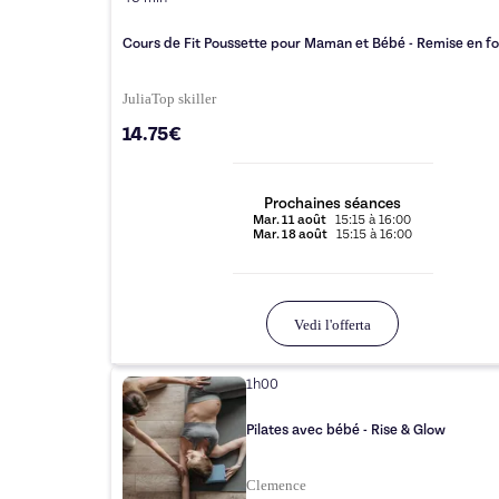
Cours de Fit Poussette pour Maman et Bébé - Remise en f
Julia
Top
skiller
14.75€
Prochaines séances
Mar.
11 août
15:15
à
16:00
Mar.
18 août
15:15
à
16:00
Vedi l'offerta
1h00
Pilates avec bébé - Rise & Glow
Clemence