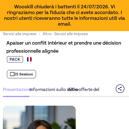
Wooskill chiuderà i battenti il 24/07/2026. Vi
ringraziamo per la fiducia che ci avete accordato. I
nostri utenti riceveranno tutte le informazioni utili via
email.
Servizi alle imprese
>
Altro - Servizi alle imprese
Apaiser un conflit intérieur et prendre une décision 
professionnelle alignée
PACK
5 Sessioni
Presentazione
Informazioni sullo skiller
Altre offerte dello skiller
Scopri l'offerta
Apaiser un 