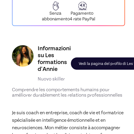
Pagamento
Senza
4 rate PayPal
abbonamento
Scopri il profilo di Les formations d'Annie, Skille
Informazioni
su Les
formations
Vedi la pagina del profilo di Le
d'Annie
Nuovo skiller
Comprendre les comportements humains pour
améliorer durablement les relations professionnelles
Je suis coach en entreprise, coach de vie et formatrice 
spécialisée en intelligence émotionnelle et en 
neurosciences. Mon métier consiste à accompagner 