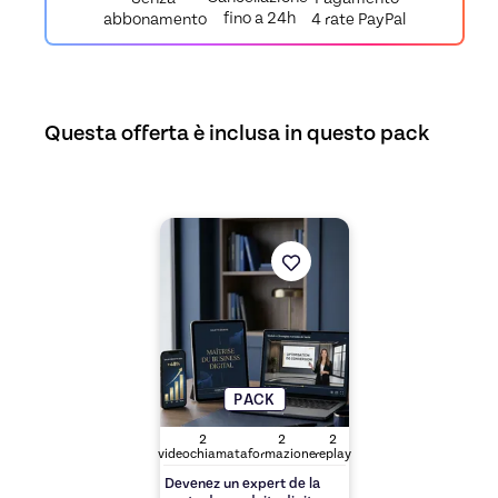
fino a 24h
4 rate PayPal
abbonamento
Questa offerta è inclusa in questo pack
Scopri l'offerta
Devenez un expert de la vent
PACK
2
2
2
videochiamata
formazione
replay
Devenez un expert de la