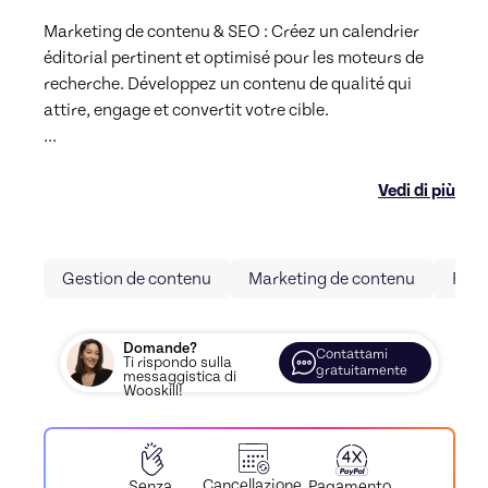
Marketing de contenu & SEO : Créez un calendrier 
éditorial pertinent et optimisé pour les moteurs de 
recherche. Développez un contenu de qualité qui 
...
Vedi di più
Gestion de contenu
Marketing de contenu
Rése
Domande?
Contattami
Ti rispondo sulla
gratuitamente
messaggistica di
Wooskill!
Cancellazione
Pagamento
Senza