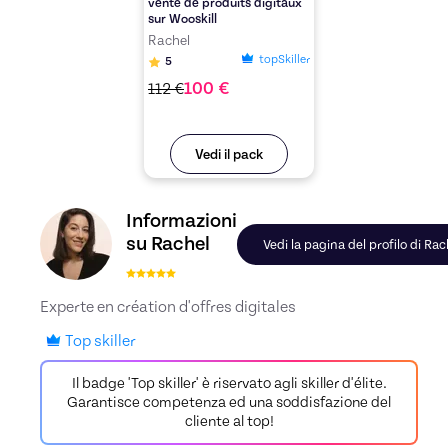
vente de produits digitaux
sur Wooskill
Rachel
topSkiller
5
100
€
112
€
Vedi il pack
Scopri il profilo di Rachel, Skiller in Stratégie de
Informazioni
su Rachel
Vedi la pagina del profilo di Rac
Experte en création d'offres digitales
Top skiller
Il badge 'Top skiller' è riservato agli skiller d'élite.
Garantisce competenza ed una soddisfazione del
cliente al top!