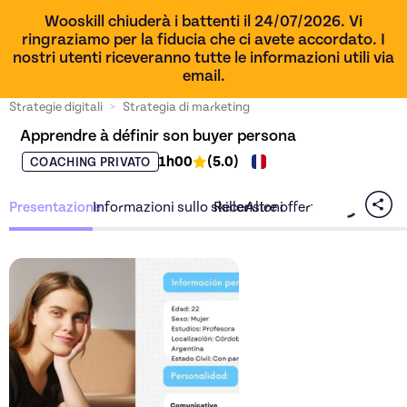
Wooskill chiuderà i battenti il 24/07/2026. Vi
ringraziamo per la fiducia che ci avete accordato. I
nostri utenti riceveranno tutte le informazioni utili via
email.
Strategie digitali
>
Strategia di marketing
Apprendre à définir son buyer persona
1h00
(
5.0
)
COACHING PRIVATO
Presentazione
Informazioni sullo skiller
Recensioni
Altre offerte dello skiller
Scopri l'offerta
Apprendre 