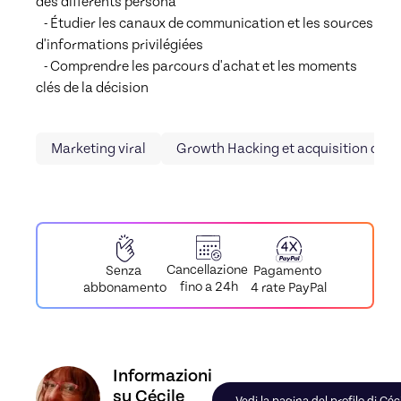
des différents persona

   - Étudier les canaux de communication et les sources 
d'informations privilégiées

   - Comprendre les parcours d'achat et les moments 
clés de la décision
Marketing viral
Growth Hacking et acquisition de cl
Cancellazione
Pagamento
Senza
fino a 24h
4 rate PayPal
abbonamento
Scopri il profilo di Cécile, Skiller in Stratégie ma
Informazioni
su Cécile