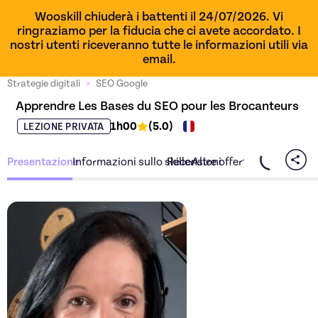
Wooskill chiuderà i battenti il 24/07/2026. Vi
ringraziamo per la fiducia che ci avete accordato. I
nostri utenti riceveranno tutte le informazioni utili via
email.
Strategie digitali
>
SEO Google
Apprendre Les Bases du SEO pour les Brocanteurs
1h00
(
5.0
)
LEZIONE PRIVATA
Presentazione
Informazioni sullo skiller
Recensioni
Altre offerte dello skiller
Scopri l'offerta
Apprendre 