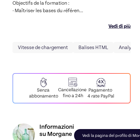
Objectifs de la formation :

- Maîtriser les bases du référen
...
Vedi di più
Vitesse de chargement
Balises HTML
Analyse 
Cancellazione
Pagamento
Senza
fino a 24h
4 rate PayPal
abbonamento
Scopri il profilo di Morgane, Skiller in Référenc
Informazioni
su Morgane
Vedi la pagina del profilo di M