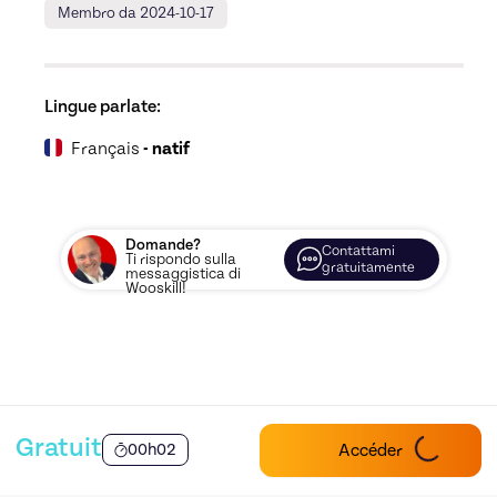
Membro da 2024-10-17
Lingue parlate:
Français
- natif
Domande?
Contattami
Ti rispondo sulla
gratuitamente
messaggistica di
Wooskill!
Gratuit
Accéder
00h02