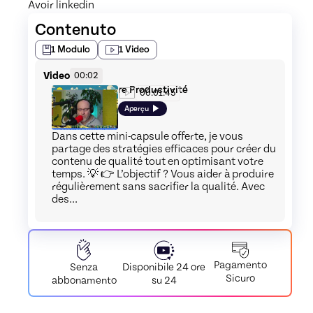
Avoir linkedin 
Contenuto
1
Modulo
1
Video
Video
00:02
Maximiser Votre Productivité
00:01:45
Aperçu
Dans cette mini-capsule offerte, je vous
partage des stratégies efficaces pour créer du
contenu de qualité tout en optimisant votre
temps. 💡 👉 L’objectif ? Vous aider à produire
régulièrement sans sacrifier la qualité. Avec
des...
Pagamento
Disponibile 24 ore
Senza
Sicuro
su 24
abbonamento