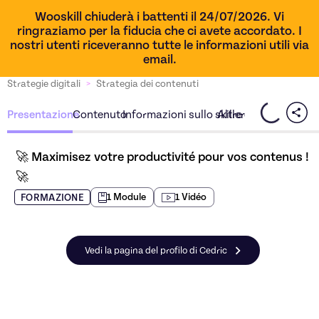
Wooskill chiuderà i battenti il 24/07/2026. Vi
ringraziamo per la fiducia che ci avete accordato. I
nostri utenti riceveranno tutte le informazioni utili via
email.
Strategie digitali
>
Strategia dei contenuti
Presentazione
Contenuto
Informazioni sullo skiller
Altre offerte dello sk
🚀 Maximisez votre productivité pour vos contenus ! 
🚀
1
Module
1
Vidéo
FORMAZIONE
Vedi la pagina del profilo di Cedric