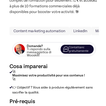
complet de formation pour seulement 71 € et accédez 
à plus de 10 formations commerciales déjà 
disponibles pour booster votre activité. 🎯
Content marketing automation
LinkedIn
Marke
Domande?
Contattami
Ti rispondo sulla
gratuitamente
messaggistica di
Wooskill!
Cosa imparerai
🚀
Maximisez votre productivité pour vos contenus !
🚀
👉 L’objectif ? Vous aider à produire régulièrement sans
sacrifier la qualité.
Pré-requis