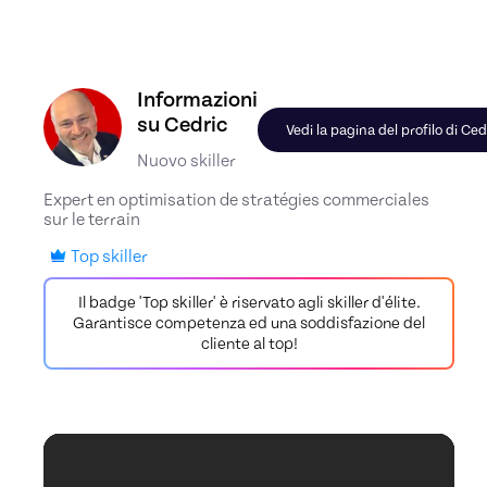
Scopri il profilo di Cedric, Skiller in Stratégie de
Informazioni
su Cedric
Vedi la pagina del profilo di Ced
Nuovo skiller
Expert en optimisation de stratégies commerciales
sur le terrain
Top skiller
Il badge 'Top skiller' è riservato agli skiller d'élite.
Garantisce competenza ed una soddisfazione del
cliente al top!