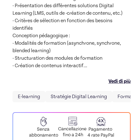
- Présentation des différentes solutions Digital 
Learning (LMS, outils de -création de contenu, etc.)

- Critères de sélection en fonction des besoins 
identifiés

Conception pédagogique :

- Modalités de formation (asynchrone, synchrone, 
blended learning)

- Structuration des modules de formation

- Création de contenus interactif
...
Vedi di più
E-learning
Stratégie Digital Learning
Formation
Cancellazione
Pagamento
Senza
fino a 24h
4 rate PayPal
abbonamento