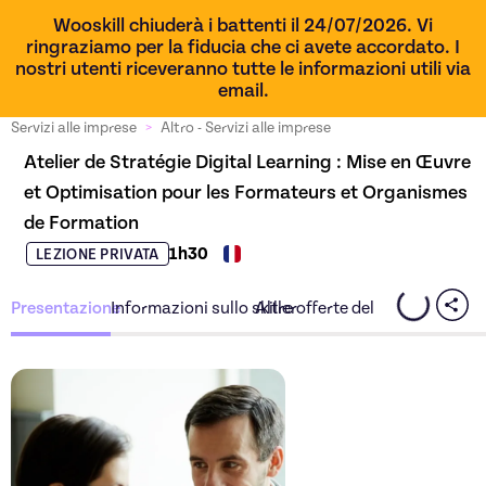
Wooskill chiuderà i battenti il 24/07/2026. Vi
ringraziamo per la fiducia che ci avete accordato. I
nostri utenti riceveranno tutte le informazioni utili via
email.
Servizi alle imprese
>
Altro - Servizi alle imprese
Atelier de Stratégie Digital Learning : Mise en Œuvre 
et Optimisation pour les Formateurs et Organismes 
de Formation
1h30
LEZIONE PRIVATA
Presentazione
Informazioni sullo skiller
Altre offerte dello skiller
Scopri l'offerta
Atelier de 