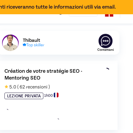
ti riceveranno tutte le informazioni utili via email.
IT
Scopri il profilo di
Thibault
,
Skiller in
Référencement Go
Thibault
Top skiller
Contattami
Création de votre stratégie SEO - 
Mentoring SEO
ne 0
5.0
( 62 recensioni )
1h00
LEZIONE PRIVATA