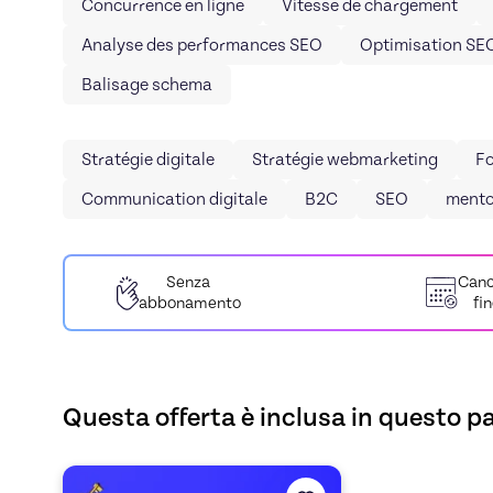
Concurrence en ligne
Vitesse de chargement
Analyse des performances SEO
Optimisation SE
Balisage schema
Stratégie digitale
Stratégie webmarketing
Fo
Communication digitale
B2C
SEO
mento
Senza
Canc
abbonamento
fi
Questa offerta è inclusa in questo p
Scopri l'offerta
PROGRAMME MARKETING DIGITAL
de
T