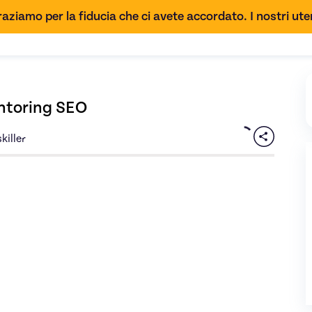
aziamo per la fiducia che ci avete accordato. I nostri uten
entoring SEO
killer
tion de votre stratégie SEO - Mentoring SEO
di Thibault - immagi