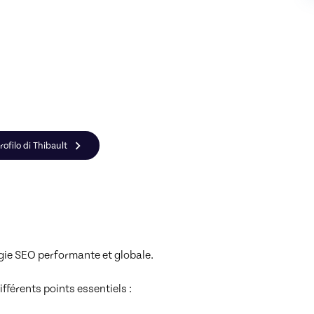
rofilo di Thibault
gie SEO performante et globale.

érents points essentiels : 
