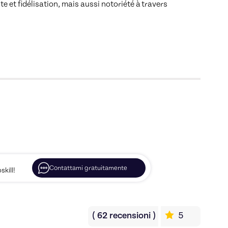
 et fidélisation, mais aussi notoriété à travers 
Contattami gratuitamente
kill!
(
62
recensioni
)
5