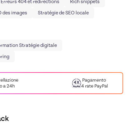
Erreurs 404 et redirections
Rich snippets
O des images
Stratégie de SEO locale
rmation Stratégie digitale
ring
ellazione
Pagamento
no a 24h
4 rate PayPal
ack
hibault