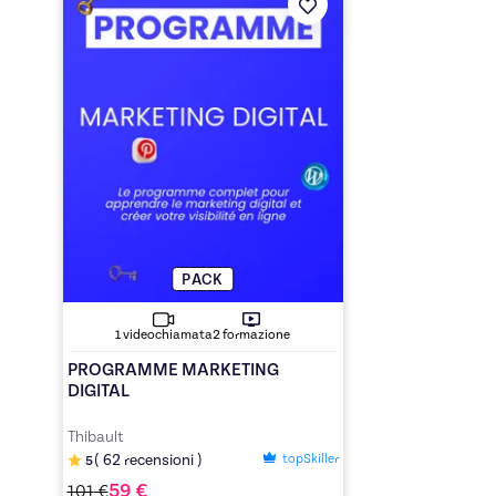
PACK
2
formazione
1
videochiamata
PROGRAMME MARKETING
DIGITAL
Thibault
topSkiller
(
62
recensioni
)
5
59
€
101
€