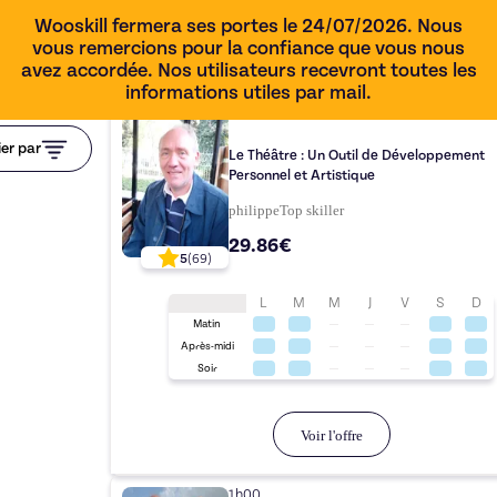
Wooskill fermera ses portes le 24/07/2026. Nous
vous remercions pour la confiance que vous nous
avez accordée. Nos utilisateurs recevront toutes les
informations utiles par mail.
1h00
ier par
Le Théâtre : Un Outil de Développement
Personnel et Artistique
philippe
Top
skiller
29.86€
5
(
69
)
L
M
M
J
V
S
D
Matin
Après-midi
Soir
Voir l'offre
1h00