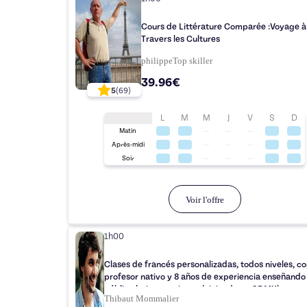
Cours de Littérature Comparée :Voyage à
Travers les Cultures
philippe
Top
skiller
39.96€
5
(
69
)
L
M
M
J
V
S
D
Matin
Après-midi
Soir
Voir l'offre
1h00
Clases de francés personalizadas, todos niveles, co
profesor nativo y 8 años de experiencia enseñando
público latinoamericano (viviendo en CDMX)
Thibaut Mommalier