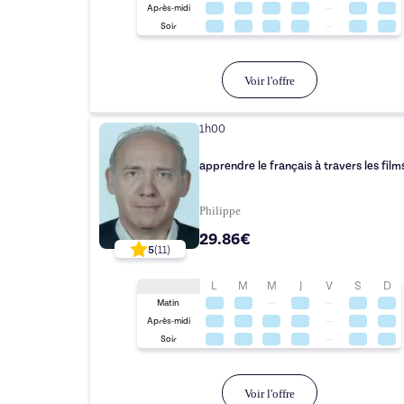
Après-midi
Soir
Voir l'offre
1h00
apprendre le français à travers les film
Philippe
29.86€
5
(
11
)
L
M
M
J
V
S
D
Matin
Après-midi
Soir
Voir l'offre