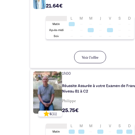
21.64€
L
M
M
J
V
S
D
Matin
Après-midi
Soir
Voir l'offre
1h00
Réussite Assurée à votre Examen de Fran
Niveau B1 à C2
Philippe
25.75€
5
(
11
)
L
M
M
J
V
S
D
Matin