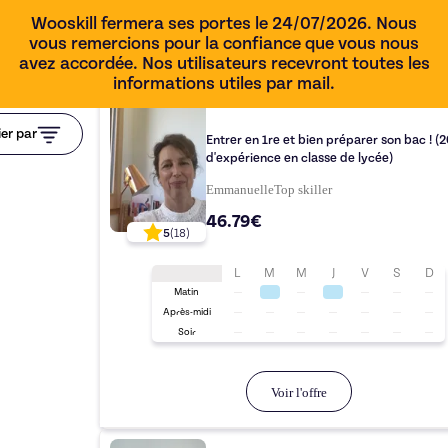
Wooskill fermera ses portes le 24/07/2026. Nous
vous remercions pour la confiance que vous nous
avez accordée. Nos utilisateurs recevront toutes les
informations utiles par mail.
1h00
ier par
Entrer en 1re et bien préparer son bac ! (20 ans
d'expérience en classe de lycée)
Emmanuelle
Top
skiller
46.79€
5
(
18
)
L
M
M
J
V
S
D
Matin
Après-midi
Soir
Voir l'offre