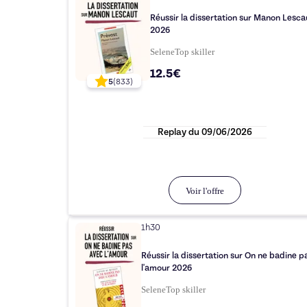
Réussir la dissertation sur Manon Lesca
2026
Selene
Top
skiller
12.5€
5
(
833
)
Replay du
09/06/2026
Voir l'offre
1h30
Réussir la dissertation sur On ne badine p
l'amour 2026
Selene
Top
skiller