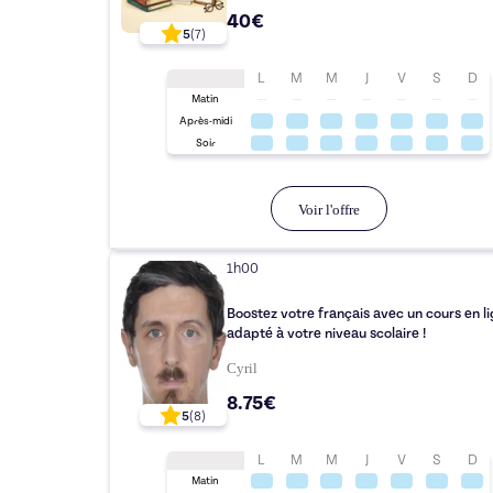
40€
5
(
7
)
L
M
M
J
V
S
D
Matin
Après-midi
Soir
Voir l'offre
1h00
Boostez votre français avec un cours en l
adapté à votre niveau scolaire !
Cyril
8.75€
5
(
8
)
L
M
M
J
V
S
D
Matin