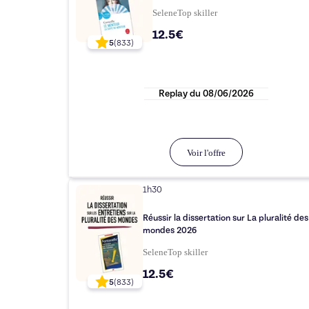
Selene
Top
skiller
12.5€
5
(
833
)
Replay du
08/06/2026
Voir l'offre
1h30
Réussir la dissertation sur La pluralité des
mondes 2026
Selene
Top
skiller
12.5€
5
(
833
)