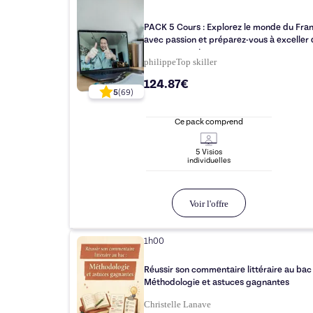
PACK 5 Cours : Explorez le monde du Français
avec passion et préparez-vous à exceller
vos examens !
philippe
Top
skiller
124.87€
5
(
69
)
Ce pack comprend
5
Visio
s
individuelle
s
Voir l'offre
1h00
Réussir son commentaire littéraire au bac 
Méthodologie et astuces gagnantes
Christelle Lanave