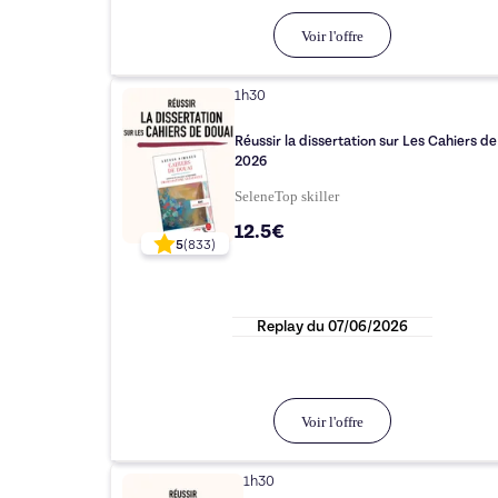
Voir l'offre
1h30
Réussir la dissertation sur Les Cahiers d
2026
Selene
Top
skiller
12.5€
5
(
833
)
Replay du
07/06/2026
Voir l'offre
1h30