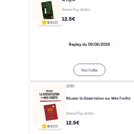
la vigne
Selene
Top
skiller
12.5€
5
(
833
)
Replay du
09/06/2026
Voir l'offre
1h30
Réussir la dissertation sur Mes Forêts
Selene
Top
skiller
12.5€
5
(
833
)