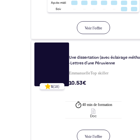
Après-midi
Soir
Voir l'offre
Une dissertation (avec éclairage méth
-Lettres d'une Péruvienne
Emmanuelle
Top
skiller
10.53€
5
(
18
)
40 min
de formation
Doc
Voir l'offre