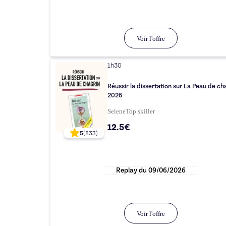
Voir l'offre
1h30
Réussir la dissertation sur La Peau de ch
2026
Selene
Top
skiller
12.5€
5
(
833
)
Replay du
09/06/2026
Voir l'offre