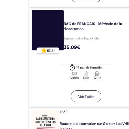
BAC de FRANÇAIS - Méthode de la
dissertation
Emmanuelle
Top
skiller
35.09€
5
(
18
)
44 min
de formation
Vidéo
Doc
Quiz
Voir l'offre
1h30
Réussir la dissertation sur Sido et Les Vril