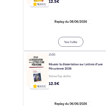
12.5€
5
(
833
)
Replay du
08/06/2026
Voir l'offre
1h30
Réussir la dissertation sur Lettres d’une
Péruvienne 2026
Selene
Top
skiller
12.5€
5
(
833
)
Replay du
06/06/2026