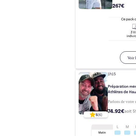
267€
Ce pack 
3
Vi
indivi
Voir l
1h15
Préparation men
Athlètes de Hau
Parlons de votre
74.92€
soit
5
5
(
6
)
L
M
Matin