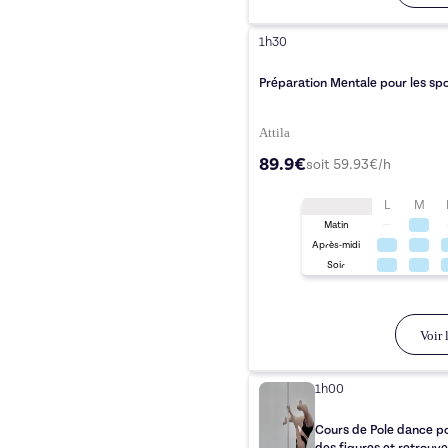
1h30
Préparation Mentale pour les spo
Attila
89.9€
soit
59.93
€/h
L
M
Matin
Après-midi
Soir
Voir l
1h00
Cours de Pole dance po