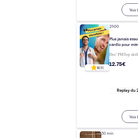
Voir l
2h00
Plus jamais ess
cardio pour mie
Doc' PM
Top
skil
12.75€
5
(
9
)
Replay du
Voir l
30 min