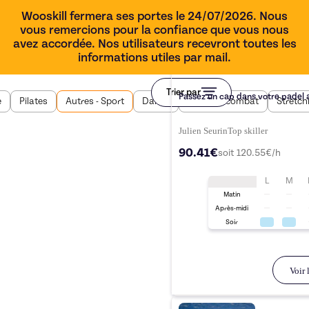
Wooskill fermera ses portes le 24/07/2026. Nous
vous remercions pour la confiance que vous nous
avez accordée. Nos utilisateurs recevront toutes les
informations utiles par mail.
45 min
Trier par
Passez un cap dans votre padel a
e
Pilates
Autres - Sport
Danse
Sport de combat
Stretch
Julien Seurin
Top
skiller
90.41€
soit
120.55
€/h
L
M
Matin
Après-midi
Soir
Voir l