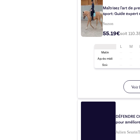
Maîtrisez l'art de pr
sport: Guide expert 
Suzon
55.19€
soit
110.3
L
M
Matin
Après-midi
Soir
Voir l
DÉFENDRE C
pour améliore
Julien Seurin