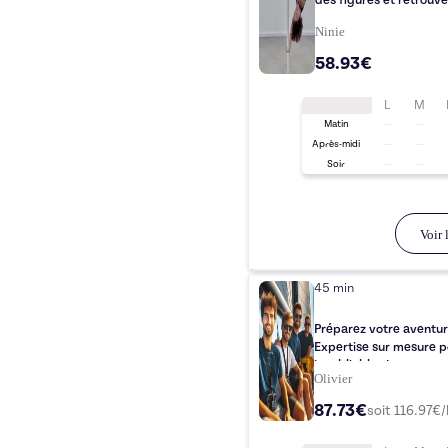
des figures et retrouve
Ninie
58.93€
L
M
Matin
Après-midi
Soir
Voir l
45 min
Préparez votre aventure
Expertise sur mesure p
inoubliables !
Olivier
87.73€
soit
116.97
€/