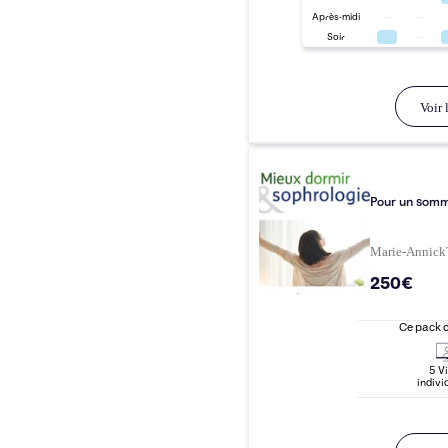
Après-midi
Soir
Voir l
Pour un somme
Marie-Annick
250€
Ce pack 
5
Vi
indivi