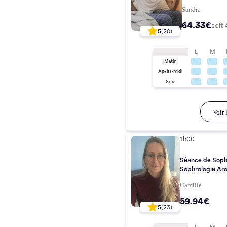
Sandra
64.33€
soit
5
(
20
)
L
M
Matin
Après-midi
Soir
Voir l
1h00
Séance de Sophr
Sophrologie Ar
Camille
59.94€
5
(
23
)