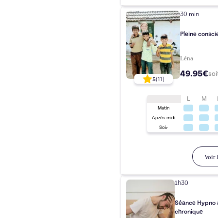
30 min
Pleine consci
Léna
49.95€
so
5
(
11
)
L
M
Matin
Après-midi
Soir
Voir l
1h30
Séance Hypno an
chronique