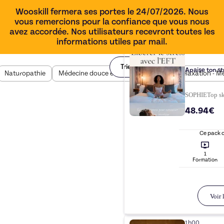
Wooskill fermera ses portes le 24/07/2026. Nous
vous remercions pour la confiance que vous nous
avez accordée. Nos utilisateurs recevront toutes les
informations utiles par mail.
Trier par
Apaise ton st
Naturopathie
Médecine douce et autre médecine
Relaxation - M
SOPHIE
Top
sk
48.94€
Ce pack 
1
Formation
Voir l
1h00