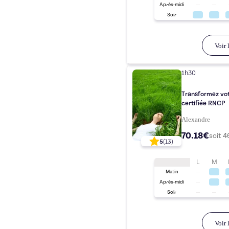
Après-midi
Soir
Voir l
1h30
Transformez vot
certifiée RNCP
Alexandre
70.18€
soit
4
5
(
13
)
L
M
Matin
Après-midi
Soir
Voir l