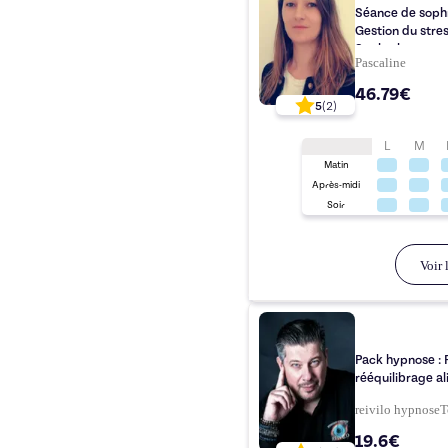
Séance de sophr
Gestion du stres
Sophrologue cert
Pascaline
46.79€
5
(
2
)
L
M
Matin
Après-midi
Soir
Voir l
Pack hypnose : P
rééquilibrage a
reivilo hypnose
T
19.6€