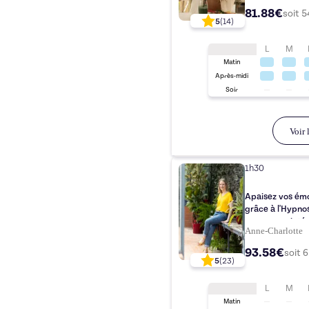
81.88€
soit
5
5
(
14
)
L
M
Matin
Après-midi
Soir
Voir l
1h30
Apaisez vos émo
grâce à l'Hypnos
ressources inté
Anne-Charlotte
93.58€
soit
6
5
(
23
)
L
M
Matin