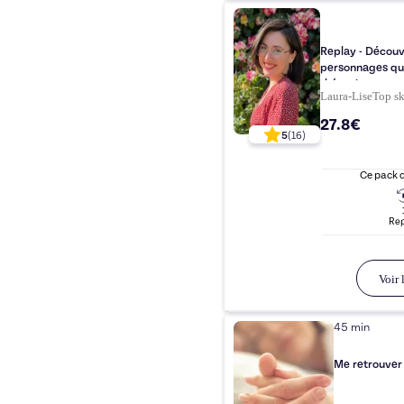
Replay - Découv
personnages qui 
thérapie..
Laura-Lise
Top
sk
27.8€
5
(
16
)
Ce pack 
Rep
Voir l
45 min
Me retrouver