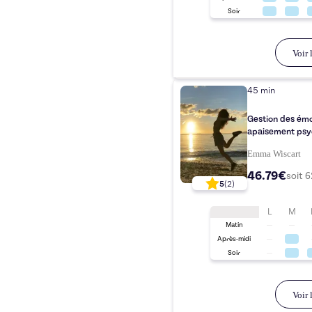
Soir
Voir l
45 min
Gestion des émo
apaisement psy
Emma Wiscart
46.79€
soit
6
5
(
2
)
L
M
Matin
Après-midi
Soir
Voir l