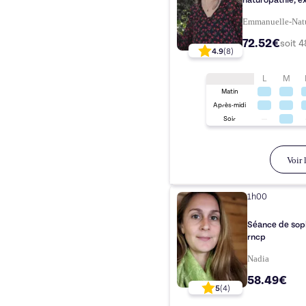
naturopathie, ex
Emmanuelle-Nat
72.52€
soit
4
4.9
(
8
)
L
M
Matin
Après-midi
Soir
Voir l
1h00
Séance de soph
rncp
Nadia
58.49€
5
(
4
)