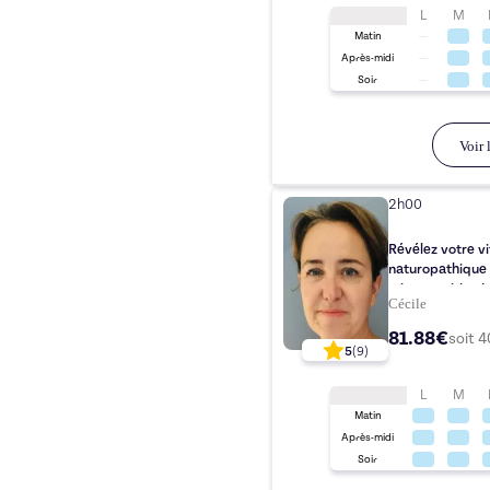
L
M
Matin
Après-midi
Soir
Voir l
2h00
Révélez votre vi
naturopathique 
micronutrition !
Cécile
81.88€
soit
4
5
(
9
)
L
M
Matin
Après-midi
Soir