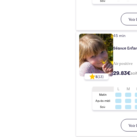
Soir
Voir l
45 min
Séance Enfant
Air positive
29.83€
soi
5
(
13
)
L
M
Matin
Après-midi
Soir
Voir l