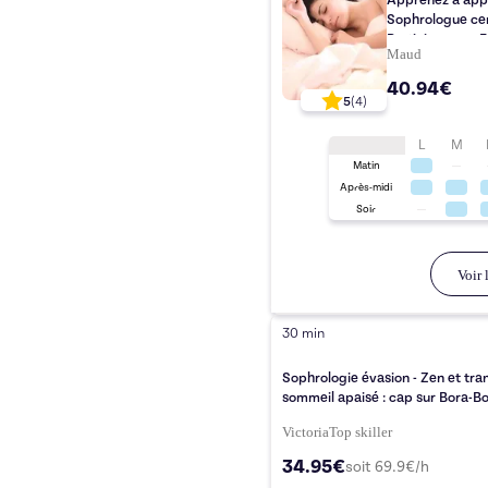
Apprenez à appr
Sophrologue cer
Praticienne en 
Maud
40.94€
5
(
4
)
L
M
Matin
Après-midi
Soir
Voir l
30 min
Sophrologie évasion - Zen et tran
sommeil apaisé : cap sur Bora-B
Victoria
Top
skiller
34.95€
soit
69.9
€/h