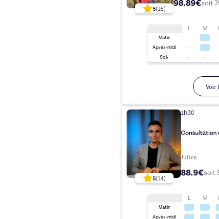
98.89€
soit
7
5
(
16
)
L
M
Matin
Après-midi
Soir
Voir l
1h30
Consultation
Julien
88.9€
soit
5
(
14
)
L
M
Matin
Après-midi