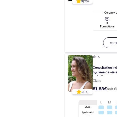
5
(
25
)
Ce pack 
3
Formation
s
Voir l
1h15
Consultation ind
hygiène de vie 
spécifiques
Claire
81.88€
soit
6
5
(
14
)
L
M
Matin
Après-midi