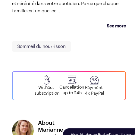
et sérénité dans votre quotidien. Parce que chaque 
famille est unique, ce
...
See more
Sommeil du nourrisson
Cancellation
Payment
Without
up to 24h
4x PayPal
subscription
Discover the profile of Marianne Bertrel, Skiller 
About
Marianne
View Marianne Bertrel's profile page