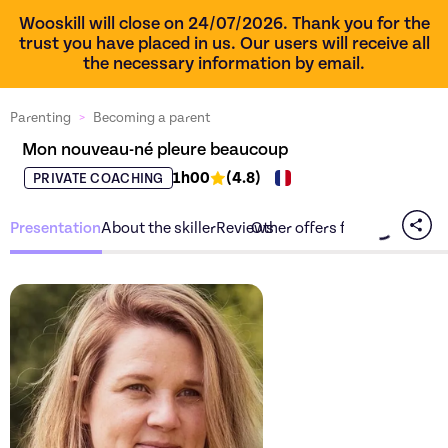
Wooskill will close on 24/07/2026. Thank you for the
trust you have placed in us. Our users will receive all
the necessary information by email.
Parenting
>
Becoming a parent
Mon nouveau-né pleure beaucoup
1h00
(
4.8
)
PRIVATE COACHING
Presentation
About the skiller
Reviews
Other offers from the skiller
Discover the offer
Mon nou