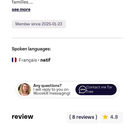
familles.
... 
see more
Member since 2025-01-23
Spoken languages:
Français
- natif
Any questions?
Contact me for
I will reply to you on
free
Wooskill messaging!
review
(
8
reviews
)
4.8