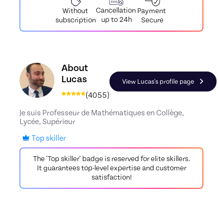
Cancellation
Payment
Without
up to 24h
Secure
subscription
Discover the profile of Lucas, Skiller in Maths
About
Lucas
View Lucas's profile page
(
4055
)
Je suis Professeur de Mathématiques en Collège,
Lycée, Supérieur
Top skiller
The 'Top skiller' badge is reserved for elite skillers.
It guarantees top-level expertise and customer
satisfaction!