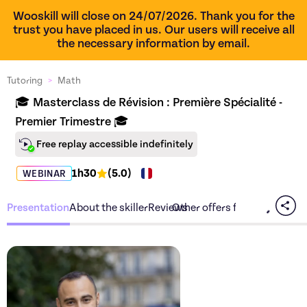
Wooskill will close on 24/07/2026. Thank you for the
trust you have placed in us. Our users will receive all
the necessary information by email.
Tutoring
>
Math
🎓 Masterclass de Révision : Première Spécialité - 
Premier Trimestre 🎓
Free replay accessible indefinitely
1h30
(
5.0
)
WEBINAR
Presentation
About the skiller
Reviews
Other offers from the skiller
Discover the offer
🎓 Maste