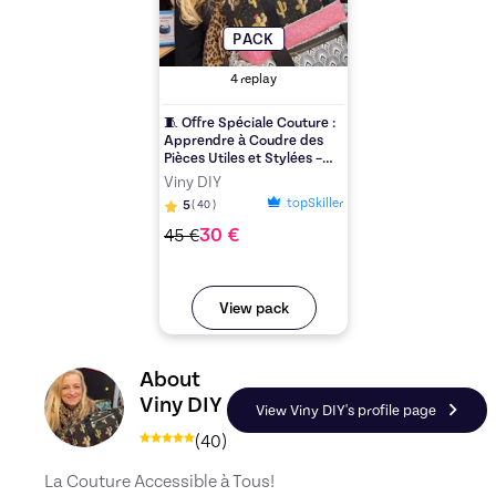
PACK
4
replay
🧵 Offre Spéciale Couture :
Apprendre à Coudre des
Pièces Utiles et Stylées –
Sans Surjeteuse !
Viny DIY
topSkiller
5
(
40
)
30
€
45
€
View pack
Discover the profile of Viny DIY, Skiller in Coutu
About
Viny DIY
View Viny DIY's profile page
(
40
)
La Couture Accessible à Tous!