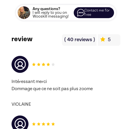
Any questions?
Contact me for
I will reply to you on
free
Wooskill messaging!
review
(
40
reviews
)
5
Intéressant merci 
Dommage que ce ne soit pas plus zoome
VIOLAINE