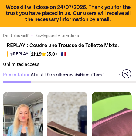
Wooskill will close on 24/07/2026. Thank you for the
trust you have placed in us. Our users will receive all
the necessary information by email.
Do It Yourself
>
Sewing and Alterations
REPLAY : 
Coudre une Trousse de Toilette Mixte.
2h19
(
5.0
)
REPLAY
Unlimited access
Presentation
About the skiller
Reviews
Other offers from the skiller
Discover the offer
Coudre une Trousse de T
Discover the offer
Co