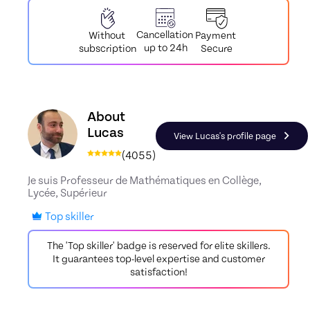
Cancellation
Payment
Without
up to 24h
Secure
subscription
Discover the profile of Lucas, Skiller in Maths
About
Lucas
View Lucas's profile page
(
4055
)
Je suis Professeur de Mathématiques en Collège,
Lycée, Supérieur
Top skiller
The 'Top skiller' badge is reserved for elite skillers.
It guarantees top-level expertise and customer
satisfaction!