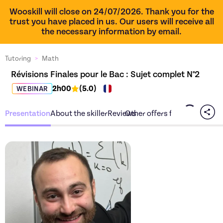
Wooskill will close on 24/07/2026. Thank you for the
trust you have placed in us. Our users will receive all
the necessary information by email.
Tutoring
>
Math
Révisions Finales pour le Bac : Sujet complet N°2
2h00
(
5.0
)
WEBINAR
Presentation
About the skiller
Reviews
Other offers from the skiller
Discover the offer
Révision