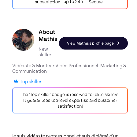
up to 24h
Secure
subscription
Discover the profile of Mathis, Skiller in Cinéma 
About
Mathis
View Mathis's profile page
New
skiller
Vidéaste & Monteur Vidéo Professionnel -Marketing &
Communication
Top skiller
The 'Top skiller' badge is reserved for elite skillers.
It guarantees top-level expertise and customer
satisfaction!
Je suis vidéaste professionnel et suis diplômé d'un 