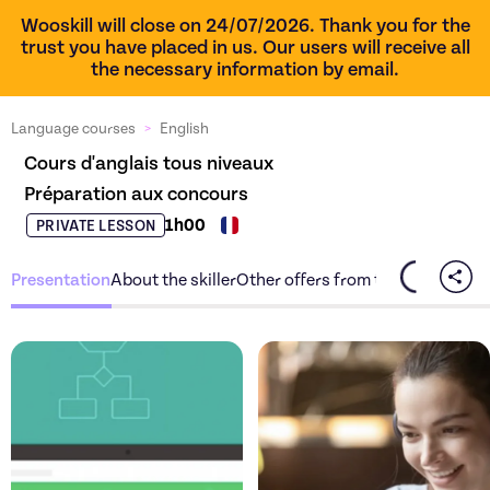
Wooskill will close on 24/07/2026. Thank you for the
trust you have placed in us. Our users will receive all
the necessary information by email.
Language courses
>
English
Cours d'anglais tous niveaux

Préparation aux concours
1h00
PRIVATE LESSON
Presentation
About the skiller
Other offers from the skiller
Discover the offer
Cours d'ang