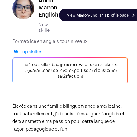
Discover the profile of Manon-English, Skiller in
About
Manon-
English
View Manon-English's profile page
New
skiller
Formatrice en anglais tous niveaux
Top skiller
The 'Top skiller' badge is reserved for elite skillers.
It guarantees top-level expertise and customer
satisfaction!
Élevée dans une famille bilingue franco-américaine, 
tout naturellement, j'ai choisi d'enseigner l'anglais et 
de transmettre ma passion pour cette langue de 
... 