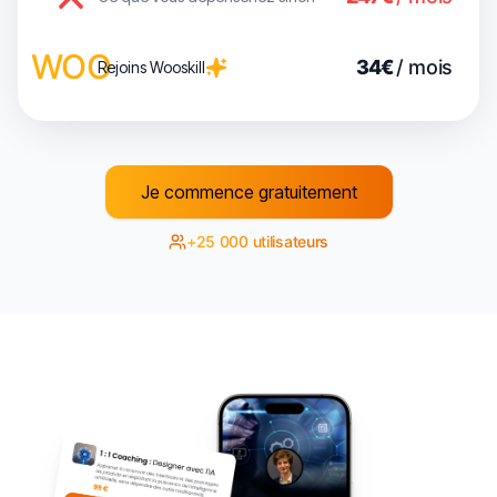
W
O
O
34€
/ mois
Rejoins Wooskill
Je commence gratuitement
+25 000 utilisateurs