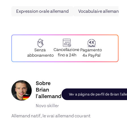
Expression orale allemand
Vocabulaire allemand
Cancellazione
Pagamento
Senza
fino a 24h
4x PayPal
abbonamento
Conheça o perfil de Brian l'allemand, Skiller em
Sobre
Brian
Ver a página de perfil de Brian l'al
l'allemand
Novo skiller
Allemand natif, le vrai allemand courant