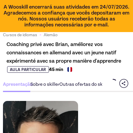
A Wooskill encerrará suas atividades em 24/07/2026.
Agradecemos a confiança que vocês depositaram em
nós. Nossos usuários receberão todas as
informações necessárias por e-mail.
Cursos de idiomas
>
Alemão
Coaching privé avec Brian, améliorez vos 
connaissances en allemand avec un jeune natif 
expérimenté avec sa propre manière d'apprendre
45 min
AULA PARTICULAR
Apresentação
Sobre o skiller
Outras ofertas do skiller
Descubra a oferta
Coachin