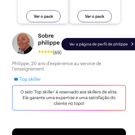
Ver o pack
Ver o pack
Conheça o perfil de philippe, Skiller em Françai
Sobre
philippe
Ver a página de perfil de philippe
(
69
)
Philippe, 20 ans d'expérience au service de
l'enseignement
Top skiller
O selo 'Top skiller' é reservado aos skillers de elite.
Ele garante uma expertise e uma satisfação do
cliente no topo!