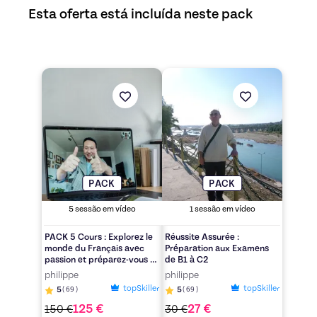
Esta oferta está incluída neste pack
Descubra a oferta
PACK 5 Cours : Explorez le monde du 
Descubra a oferta
Réussite Ass
PACK
PACK
5
sessão em vídeo
1
sessão em vídeo
PACK 5 Cours : Explorez le
Réussite Assurée :
monde du Français avec
Préparation aux Examens
passion et préparez-vous à
de B1 à C2
exceller dans vos examens !
philippe
philippe
topSkiller
topSkiller
5
(
69
)
5
(
69
)
125
€
27
€
150
€
30
€