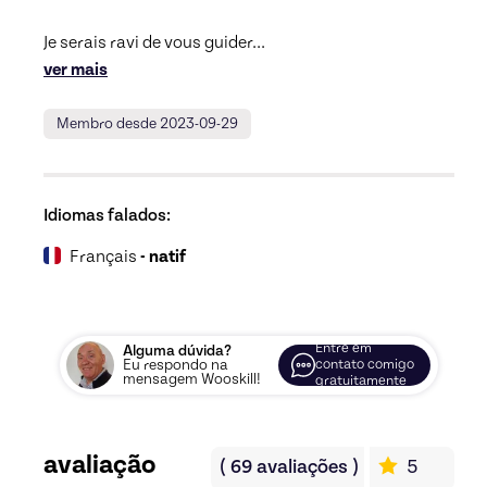
Je serais ravi de vous guider
... 
ver mais
Membro desde 2023-09-29
Idiomas falados:
Français
- natif
Entre em
Alguma dúvida?
Eu respondo na
contato comigo
mensagem Wooskill!
gratuitamente
avaliação
(
69
avaliações
)
5