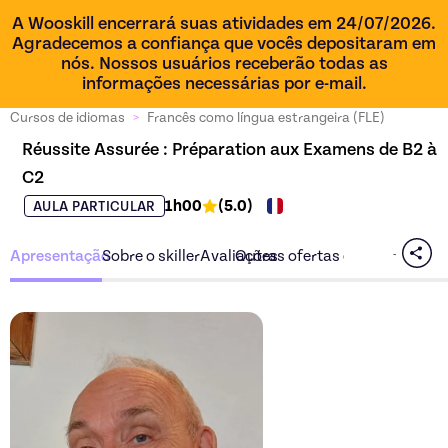
A Wooskill encerrará suas atividades em 24/07/2026.
Agradecemos a confiança que vocês depositaram em
nós. Nossos usuários receberão todas as
informações necessárias por e-mail.
Cursos de idiomas
>
Francês como língua estrangeira (FLE)
Réussite Assurée : Préparation aux Examens de B2 à 
C2
1h00
(
5.0
)
AULA PARTICULAR
Apresentação
Sobre o skiller
Avaliações
Outras ofertas do skiller
Descubra a oferta
Réussit