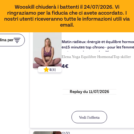
Wooskill chiuderà i battenti il 24/07/2026. Vi
ringraziamo per la fiducia che ci avete accordato. I
nostri utenti riceveranno tutte le informazioni utili via
email.
15 min
ina per
Matin radieux: énergie et équilibre hormo
en15 minutes top chrono - pour les femm
actives et très occupées (7)
Elena.Yoga Equilibre Hormonal
Top
skiller
4€
5
(
8
)
Replay du
11/07/2026
Vedi l'offerta
1h30