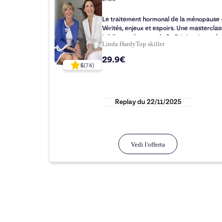
Le traitement hormonal de la ménopause 
Vérités, enjeux et espoirs. Une masterclas
inédite en duo avec le Dr Brigitte Letombe
Linda Hardy
Top
skiller
gynécologue de renom
29.9€
5
(
74
)
Replay du
22/11/2025
Vedi l'offerta