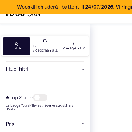
Wooskill chiuderà i battenti il 24/07/2026. Vi ringr
In
Tutte
Preregistrato
videochiamata
I tuoi filtri
Top Skiller
Le badge Top skiller est réservé aux skillers
d’élite.
Prix