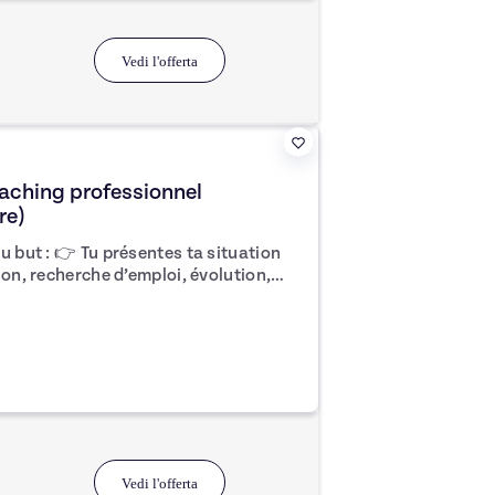
t
Vedi l'offerta
aching professionnel
re)
u but : 👉 Tu présentes ta situation
ion, recherche d’emploi, évolution,
ifier ton blocage principal ou ton
ec 1 à 2 pistes d’action concrètes,
x
emier éclairage rapide et repartir avec
r dès cette semaine.
Vedi l'offerta