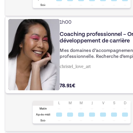
Soir
1h00
Coaching professionnel – Or
développement de carrière
Mes domaines d’accompagnement : Orientation et réorienta
professionnelle. Recherche d’emploi et préparation aux entretiens.
Optimisation de CV, profils LinkedIn et cand
christel_love_art
leadership et de la confiance au travail. Gestion des tra
carrière et mobilité.
78.91€
L
M
M
J
V
S
D
Matin
Après-midi
Soir