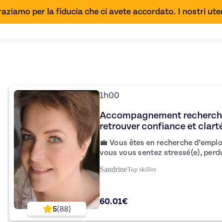
aziamo per la fiducia che ci avete accordato. I nostri uten
1h00
Accompagnement recherche 
retrouver confiance et clart
💼 Vous êtes en recherche d’emploi
vous vous sentez stressé(e), perdu
accompagnement vous aide à retrou
Sandrine
Top
skiller
démarches et aborder vos entretiens 
espace pour faire le point, compr
votre rythme, sans pression. 🧠 Pendant la séance : – clarification de
60.01€
votre objectif professionnel – trav
5
(
88
)
positionnement – préparation aux 