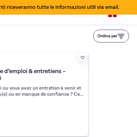
ti riceveranno tutte le informazioni utili via email.
IT
Ordina per
d’emploi & entretiens –
é
 ou vous avez un entretien à venir et
(e) ou en manque de confiance ? Cet
ver de la clarté, structurer vos
avec plus de sérénité. 🌿 Un
endre ce qui vous bloque et avancer à
ail sur la confiance et le
entretiens (discours, posture) –