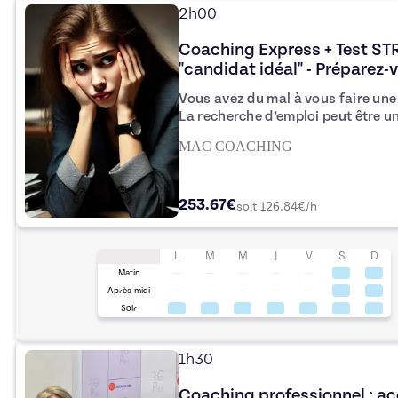
2h00
Coaching Express + Test STR
"candidat idéal" - Préparez-
rêves !
Vous avez du mal à vous faire une
La recherche d’emploi peut être u
surtout quand on se sent trop jun
MAC COACHING
pas comment structurer ses répon
253.67€
soit
126.84
€/h
L
M
M
J
V
S
D
Matin
Après-midi
Soir
1h30
Coaching professionnel : 