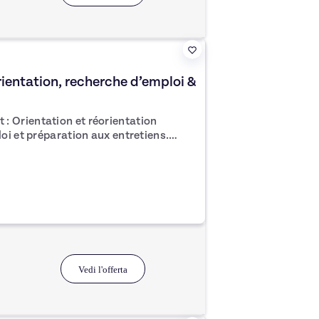
ientation, recherche d’emploi &
tion
idatures. Développement du
nsitions de
Vedi l'offerta