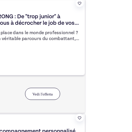
ONG : De "trop junior" à
vous à décrocher le job de vos
 place dans le monde professionnel ?
n véritable parcours du combattant,
ior, manque de confiance ou ne sait
ses en entretien.
Vedi l'offerta
accompagnement personnalisé