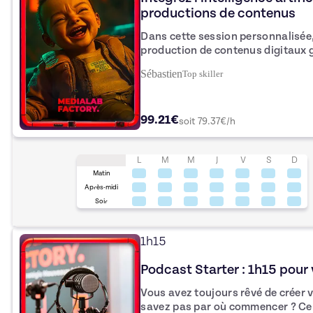
productions de contenus
Dans cette session personnalisée,
production de contenus digitaux gr
artificielle générative. Audio, Texte, Image ou vidéo, ces nouvelles
Sébastien
Top
skiller
applications vous offre de nouvel
vous y intéresser dès à présent. 
99.21€
soit
79.37
€/h
L
M
M
J
V
S
D
Matin
Après-midi
Soir
1h15
Podcast Starter : 1h15 pour
Vous avez toujours rêvé de créer 
savez pas par où commencer ? Ce cours particulier est conçu