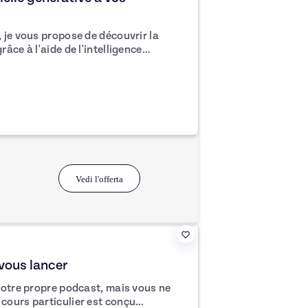
 je vous propose de découvrir la
âce à l'aide de l'intelligence
les capacités créatives, et vous devez
Découvrons ces IA ensemble.
Vedi l'offerta
 vous lancer
votre propre podcast, mais vous ne