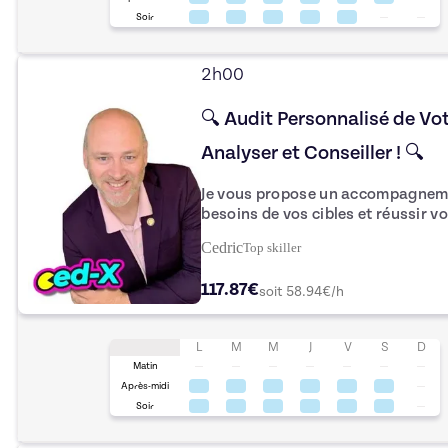
Soir
2h00
🔍 Audit Personnalisé de Vot
Analyser et Conseiller ! 🔍
Je vous propose un accompagneme
besoins de vos cibles et réussir vo
Ensemble, nous allons analyser vo
Cedric
Top
skiller
prioritaires et définir des approc
prospects et booster vos ventes. 
117.87€
soit
58.94
€/h
clés pour décrypter les attentes d
votre impact commercial. 📈 Ne laissez plus vos prospects passer à
côté, et profitez de ce soutien st
L
M
M
J
V
S
D
business de manière concrète ! 🎯
Matin
Après-midi
Soir