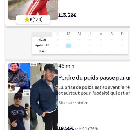
séances pour aller encore plus loin
113.52€
5
(
139
)
L
M
M
J
V
S
D
Matin
Après-midi
Soir
45 min
Perdre du poids passe par 
La prise de poids est souvent la 
et surtout pour l’obésité qui est une m
propose de vous accompagner dans
Shams
Top
skiller
Mon écoute active, mon expérienc
stabilisation et d’instruction de c
à prendre du recule, percevoir vos
de vos erreurs et mieux vous orien
19.55€
utiles à l’objectif visé: une perte de poids dura
soit
26.07
€/h