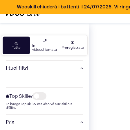
Wooskill chiuderà i battenti il 24/07/2026. Vi ringr
In
Tutte
Preregistrato
videochiamata
I tuoi filtri
Top Skiller
Le badge Top skiller est réservé aux skillers
d’élite.
Prix