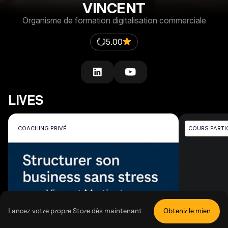
VINCENT
Organisme de formation digitalisation commerciale
5.00
LIVES
COACHING PRIVÉ
COURS PARTI
Lancez votre propre Store dès maintenant
Obtenir le mien