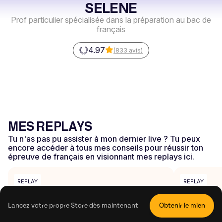
SELENE
Prof particulier spécialisée dans la préparation au bac de
français
4.97
(
833
avis
)
MES REPLAYS
Tu n'as pas pu assister à mon dernier live ? Tu peux
encore accéder à tous mes conseils pour réussir ton
épreuve de français en visionnant mes replays ici.
REPLAY
REPLAY
Lancez votre propre Store dès maintenant
Obtenir le mien