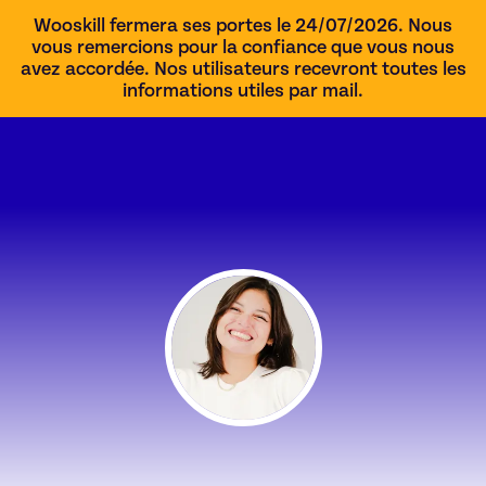
Wooskill fermera ses portes le 24/07/2026. Nous
vous remercions pour la confiance que vous nous
avez accordée. Nos utilisateurs recevront toutes les
informations utiles par mail.