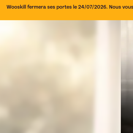
Wooskill fermera ses portes le 24/07/2026. Nous vous