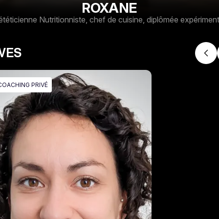
ROXANE
ététicienne Nutritionniste, chef de cuisine, diplômée expérimen
IVES
COACHING PRIVÉ