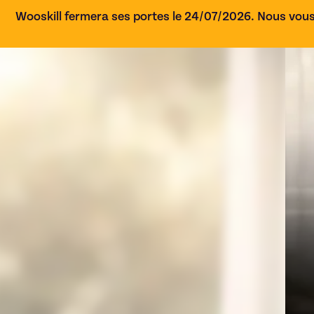
Wooskill fermera ses portes le 24/07/2026. Nous vous