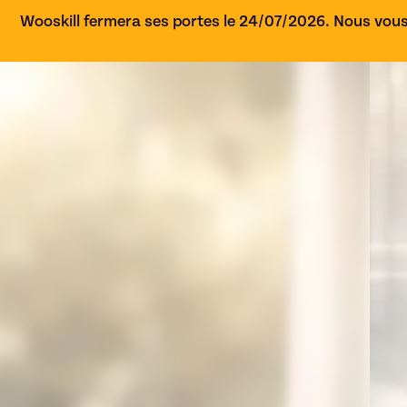
Wooskill fermera ses portes le 24/07/2026. Nous vous