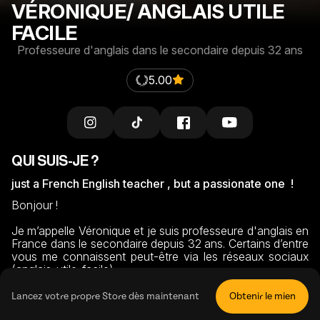
VÉRONIQUE/ ANGLAIS UTILE
FACILE
Professeure d'anglais dans le secondaire depuis 32 ans
5.00
QUI SUIS-JE ?
just a French English teacher , but a passionate one  !
Bonjour !

Je m’appelle Véronique et je suis professeure d'anglais en 
France dans le secondaire depuis 32 ans. Certains d’entre 
vous me connaissent peut-être via les réseaux sociaux 
(anglais_utile_facile). 

J'adore enseigner mais j’aime surtout aider les élèves à 
Lancez votre propre Store dès maintenant
Obtenir le mien
comprendre et maîtriser les bases de l’anglais. 
