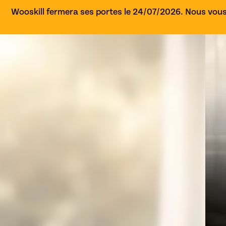
Wooskill fermera ses portes le 24/07/2026. Nous vous