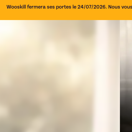
Wooskill fermera ses portes le 24/07/2026. Nous vous