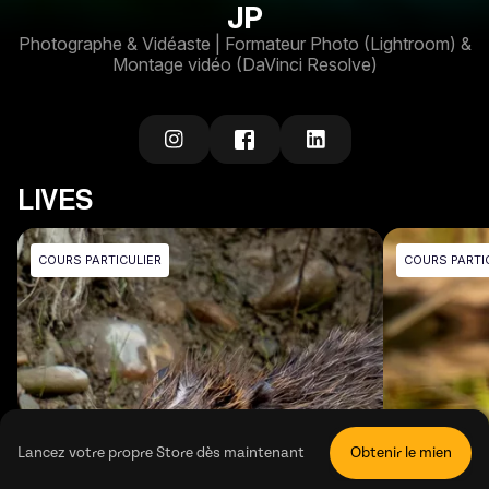
JP
Photographe & Vidéaste | Formateur Photo (Lightroom) &
Montage vidéo (DaVinci Resolve)
LIVES
COURS PARTICULIER
COURS PARTI
Lancez votre propre Store dès maintenant
Obtenir le mien