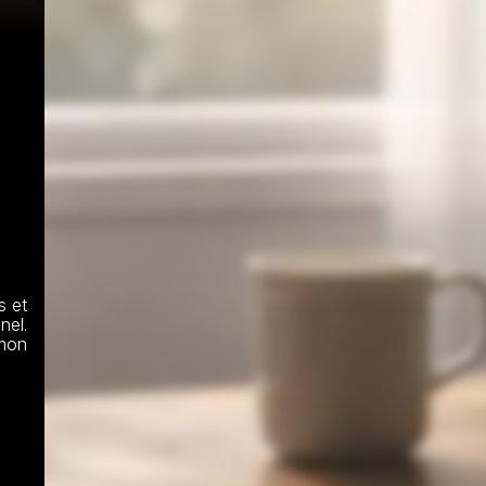
 et 
el. 
mon 