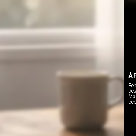
À 
Fem
des
Ma 
éco