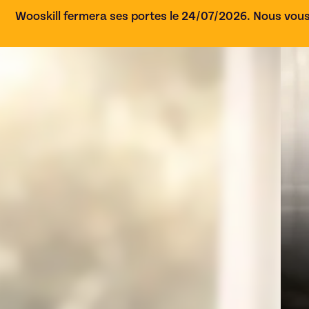
Wooskill fermera ses portes le 24/07/2026. Nous vous