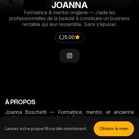
JOANNA
Formatrice & mentor onglerie — J’aide les
professionnelles de la beauté à construire un business
rentable qui leur ressemble. Sans s’épuiser.
5.00
À PROPOS
Joanna Boschetti — Formatrice, mentor, et ancienne 
prothésiste qui a tout vécu de l’intérieur.

Depuis plus de 20 ans dans l’onglerie et 5 ans dans la 
formation, j’accompagne les professionnelles de la beauté 
Lancez votre propre Store dès maintenant
Obtenir le mien
à construire un business rentable qui leur ressemble — 