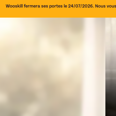
Wooskill fermera ses portes le 24/07/2026. Nous vous