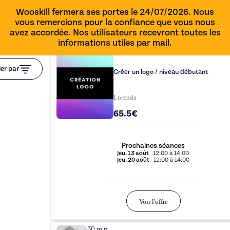
Wooskill fermera ses portes le 24/07/2026. Nous
vous remercions pour la confiance que vous nous
avez accordée. Nos utilisateurs recevront toutes les
informations utiles par mail.
2h00
ier par
Créer un logo / niveau débutant
Lorenda
65.5€
Prochaines séances
Jeu.
13 août
12:00
à
14:00
Jeu.
20 août
12:00
à
14:00
Voir l'offre
30 min