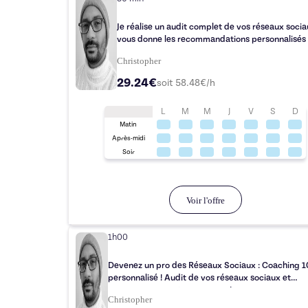
Je réalise un audit complet de vos réseaux socia
vous donne les recommandations personnalisés
Christopher
29.24€
soit
58.48
€/h
L
M
M
J
V
S
D
Matin
Après-midi
Soir
Voir l'offre
1h00
Devenez un pro des Réseaux Sociaux : Coaching 
personnalisé ! Audit de vos réseaux sociaux et
accompagnement sur-mesure !
Christopher