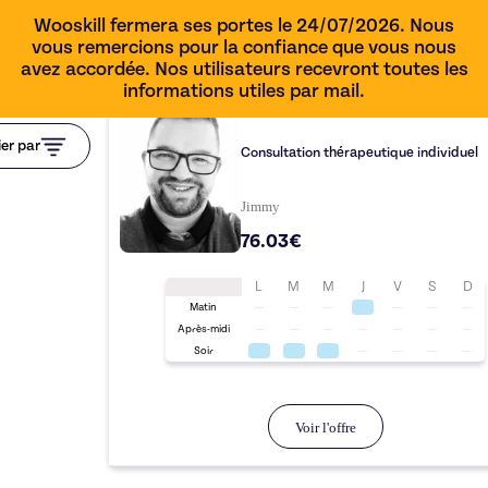
Wooskill fermera ses portes le 24/07/2026. Nous
vous remercions pour la confiance que vous nous
avez accordée. Nos utilisateurs recevront toutes les
informations utiles par mail.
1h00
ier par
Consultation thérapeutique individuel
Jimmy
76.03€
L
M
M
J
V
S
D
Matin
Après-midi
Soir
Voir l'offre