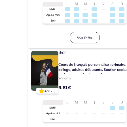
L
M
M
J
V
S
D
Matin
Après-midi
Soir
Voir l'offre
1h00
Cours de français personnalisé : primaire,
collège, adultes débutants. Soutien scolai
renforcement des bases. Cours
Marielle
individuels/collectifs.
9.81€
4.9
(
25
)
L
M
M
J
V
S
D
Matin
Après-midi
Soir