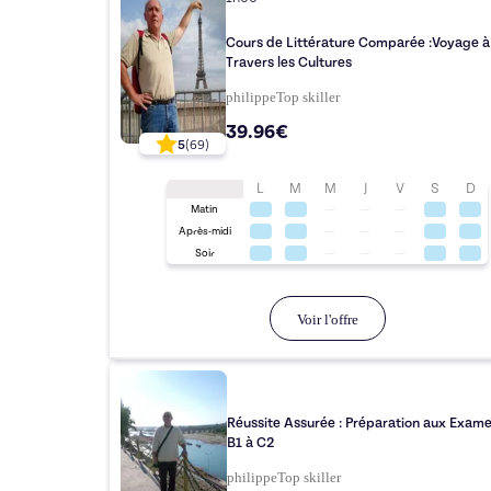
Cours de Littérature Comparée :Voyage à
Travers les Cultures
philippe
Top
skiller
39.96€
5
(
69
)
L
M
M
J
V
S
D
Matin
Après-midi
Soir
Voir l'offre
Réussite Assurée : Préparation aux Exam
B1 à C2
philippe
Top
skiller