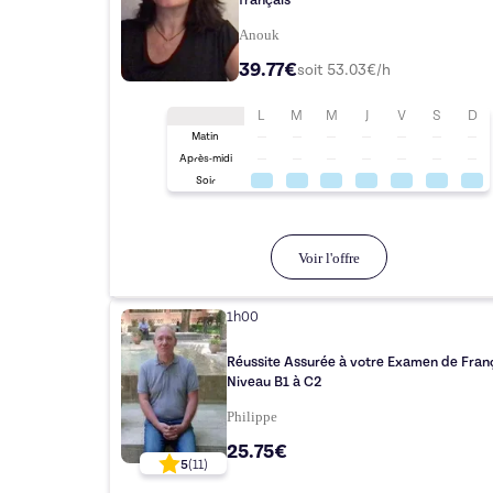
français
Anouk
39.77€
soit
53.03
€/h
L
M
M
J
V
S
D
Matin
Après-midi
Soir
Voir l'offre
1h00
Réussite Assurée à votre Examen de Fran
Niveau B1 à C2
Philippe
25.75€
5
(
11
)