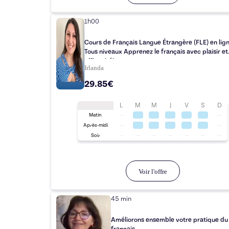
1h00
Cours de Français Langue Étrangère (FLE) en lign
Tous niveaux Apprenez le français avec plaisir et
efficacité!
Irlanda
29.85€
L
M
M
J
V
S
D
Matin
Après-midi
Soir
Voir l'offre
45 min
Améliorons ensemble votre pratique du