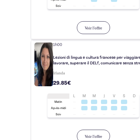
Soir
Voir l'offre
1h00
Lezioni di lingua e cultura francese per viaggiar
lavorare, superare il DELf, comunicare senza str
Irlanda
29.85€
L
M
M
J
V
S
D
Matin
Après-midi
Soir
Voir l'offre