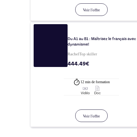
Voir l'offre
Du A1 au B1 : Maîtrisez le français avec
dynamisme!
Rachel
Top
skiller
444.49€
12 min
de formation
Vidéo
Doc
Voir l'offre