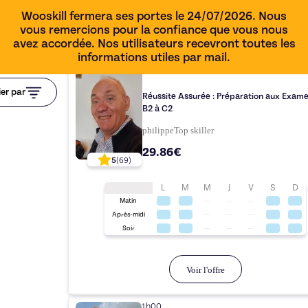
Wooskill fermera ses portes le 24/07/2026. Nous
vous remercions pour la confiance que vous nous
avez accordée. Nos utilisateurs recevront toutes les
informations utiles par mail.
1h00
ier par
Réussite Assurée : Préparation aux Exam
B2 à C2
philippe
Top
skiller
29.86€
5
(
69
)
L
M
M
J
V
S
D
Matin
Après-midi
Soir
Voir l'offre
1h00