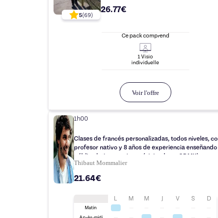
26.77€
5
(
69
)
Ce pack comprend
1
Visio
individuelle
Voir l'offre
1h00
Clases de francés personalizadas, todos niveles, co
profesor nativo y 8 años de experiencia enseñando
público latinoamericano (viviendo en CDMX)
Thibaut Mommalier
21.64€
L
M
M
J
V
S
D
Matin
Après-midi