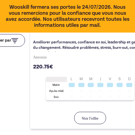
Wooskill fermera ses portes le 24/07/2026. Nous
vous remercions pour la confiance que vous nous
avez accordée. Nos utilisateurs recevront toutes les
informations utiles par mail.
1h00
ier par
Améliorer performances, confiance en soi, leadership et g
du changement. Résoudre problèmes, stress, burn-out, conf
communication.
Antonin
220.75€
L
M
M
J
V
S
D
Matin
Après-midi
Soir
Voir l'offre