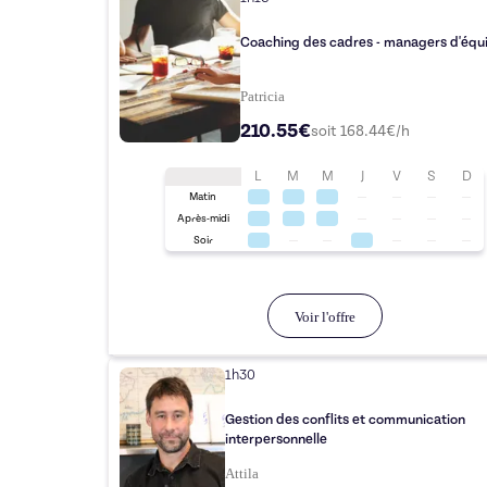
Coaching des cadres - managers d'équ
Patricia
210.55€
soit
168.44
€/h
L
M
M
J
V
S
D
Matin
Après-midi
Soir
Voir l'offre
1h30
Gestion des conflits et communication
interpersonnelle
Attila