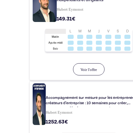
indépendants et dirigeants
Hubert Eymonot
149.31€
L
M
M
J
V
S
D
Matin
Après-midi
Soir
Voir l'offre
Accompagnement sur mesure pour les entrepreneu
créateurs d'entreprise : 10 semaines pour créer,
structurer et développer son entreprise
Hubert Eymonot
1252.63€