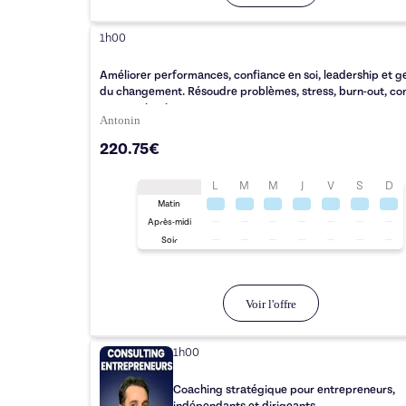
1h00
Améliorer performances, confiance en soi, leadership et g
du changement. Résoudre problèmes, stress, burn-out, conf
communication.
Antonin
220.75€
L
M
M
J
V
S
D
Matin
Après-midi
Soir
Voir l'offre
1h00
Coaching stratégique pour entrepreneurs,