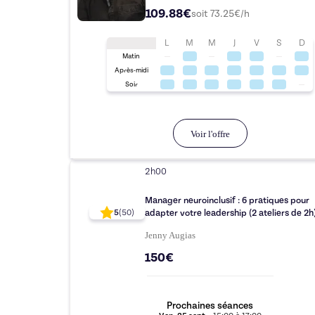
109.88€
soit
73.25
€/h
L
M
M
J
V
S
D
Matin
Après-midi
Soir
Voir l'offre
2h00
Manager neuroinclusif : 6 pratiques pour
adapter votre leadership (2 ateliers de 2h
5
(
50
)
Jenny Augias
150€
Prochaines séances