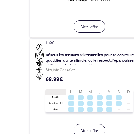
Ven.
25 sept.
15:00
à
17:00
Voir l'offre
1h00
Résous les tensions relationnelles pour te construir
quotidien qui te stimule, où le respect, l'épanouiss
et l'harmonie deviennenet la norme.
Virginie Gonzalez
68.99€
L
M
M
J
V
S
D
Matin
Après-midi
Soir
Voir l'offre