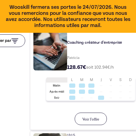
Wooskill fermera ses portes le 24/07/2026. Nous
vous remercions pour la confiance que vous nous
avez accordée. Nos utilisateurs recevront toutes les
informations utiles par mail.
1h15
ier par
Coaching créateur d'entreprise
Patricia
128.67€
soit
102.94
€/h
L
M
M
J
V
S
D
Matin
Après-midi
Soir
Voir l'offre
1h15