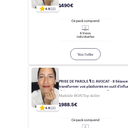
1490€
4.9
(
12
)
Ce pack comprend
6
Visio
s
individuelle
s
Voir l'offre
PRISE DE PAROLE 🎙⚖️ AVOCAT - 8 Séance
transformer vos plaidoiries en outil d'infl
clair, convaincant et persuasif
Mathilde BOJU
Top
skiller
1988.5€
4.9
(
12
)
Ce pack comprend