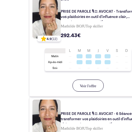
PRISE DE PAROLE 🎙⚖️ AVOCAT - Transformez
vos plaidoiries en outil d'influence clair,
convaincant et persuasif
Mathilde BOJU
Top
skiller
292.43€
4.9
(
12
)
L
M
M
J
V
S
D
Matin
Après-midi
Soir
Voir l'offre
PRISE DE PAROLE 🎙⚖️ AVOCAT - 6 Séance
transformer vos plaidoiries en outil d'infl
clair, convaincant et persuasif
Mathilde BOJU
Top
skiller