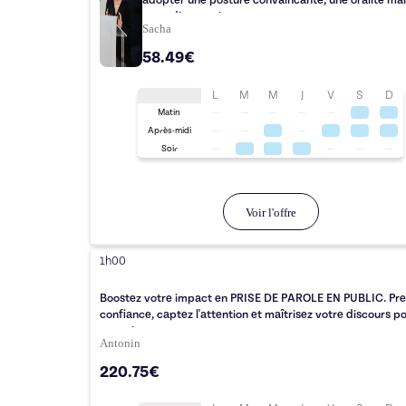
adopter une posture convaincante, une oralité maî
et un discours impactant.
Sacha
58.49€
L
M
M
J
V
S
D
Matin
Après-midi
Soir
Voir l'offre
1h00
Boostez votre impact en PRISE DE PAROLE EN PUBLIC. Pr
confiance, captez l'attention et maîtrisez votre discours p
convaincre.
Antonin
220.75€