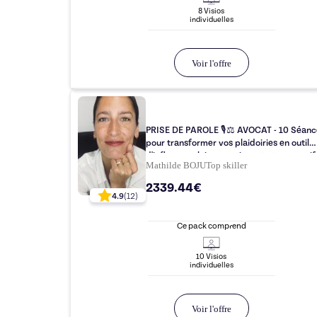
8
Visio
s
individuelle
s
Voir l'offre
PRISE DE PAROLE 🎙⚖️ AVOCAT - 10 Séances
pour transformer vos plaidoiries en outil
d'influence clair, convaincant et persuasif
Mathilde BOJU
Top
skiller
2339.44€
4.9
(
12
)
Ce pack comprend
10
Visio
s
individuelle
s
Voir l'offre