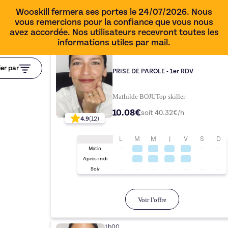
Wooskill fermera ses portes le 24/07/2026. Nous
vous remercions pour la confiance que vous nous
avez accordée. Nos utilisateurs recevront toutes les
informations utiles par mail.
15 min
ier par
PRISE DE PAROLE - 1er RDV
Mathilde BOJU
Top
skiller
10.08€
soit
40.32
€/h
4.9
(
12
)
L
M
M
J
V
S
D
Matin
Après-midi
Soir
Voir l'offre
1h00