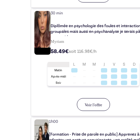
30 min
Diplômée en psychologie des foules et interactio
groupales mais aussi en psychanalyse je serais p
vous guider
Myriam
58.49€
soit
116.98
€/h
L
M
M
J
V
S
D
Matin
Après-midi
Soir
Voir l'offre
1h00
[Formation - Prise de parole en public] Apprenez à