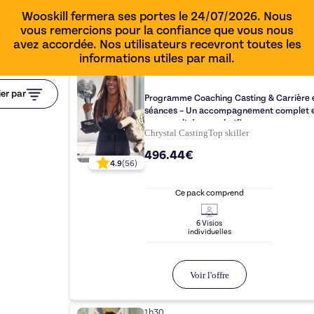
Wooskill fermera ses portes le 24/07/2026. Nous
vous remercions pour la confiance que vous nous
avez accordée. Nos utilisateurs recevront toutes les
informations utiles par mail.
ier par
Programme Coaching Casting & Carrière 
séances – Un accompagnement complet 
personnalisé pour clarifier, structurer et r
Chrystal Casting
Top
skiller
tes castings
496.44€
4.9
(
56
)
Ce pack comprend
6
Visio
s
individuelle
s
Voir l'offre
1h30