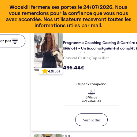
Wooskill fermera ses portes le 24/07/2026. Nous
vous remercions pour la confiance que vous nous
avez accordée. Nos utilisateurs recevront toutes les
informations utiles par mail.
ier par
Programme Coaching Casting & Carrière 
séances – Un accompagnement complet 
personnalisé pour clarifier, structurer et r
Chrystal Casting
Top
skiller
tes castings
496.44€
4.9
(
56
)
Ce pack comprend
6
Visio
s
individuelle
s
Voir l'offre
1h30